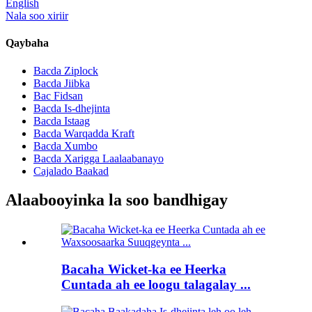
English
Nala soo xiriir
Qaybaha
Bacda Ziplock
Bacda Jiibka
Bac Fidsan
Bacda Is-dhejinta
Bacda Istaag
Bacda Warqadda Kraft
Bacda Xumbo
Bacda Xarigga Laalaabanayo
Cajalado Baakad
Alaabooyinka la soo bandhigay
Bacaha Wicket-ka ee Heerka
Cuntada ah ee loogu talagalay ...