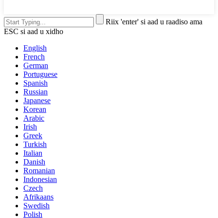
Riix 'enter' si aad u raadiso ama
ESC si aad u xidho
English
French
German
Portuguese
Spanish
Russian
Japanese
Korean
Arabic
Irish
Greek
Turkish
Italian
Danish
Romanian
Indonesian
Czech
Afrikaans
Swedish
Polish