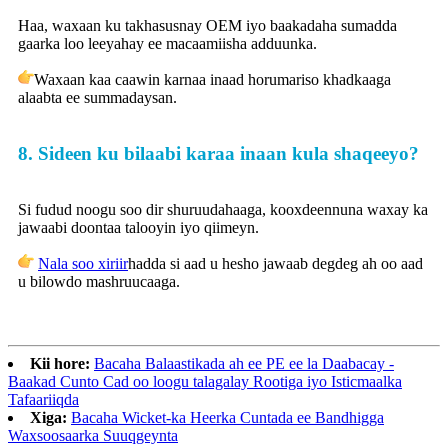
Haa, waxaan ku takhasusnay OEM iyo baakadaha sumadda
gaarka loo leeyahay ee macaamiisha adduunka.
Waxaan kaa caawin karnaa inaad horumariso khadkaaga
alaabta ee summadaysan.
8. Sideen ku bilaabi karaa inaan kula shaqeeyo?
Si fudud noogu soo dir shuruudahaaga, kooxdeennuna waxay ka
jawaabi doontaa talooyin iyo qiimeyn.
Nala soo xiriir
hadda si aad u hesho jawaab degdeg ah oo aad
u bilowdo mashruucaaga.
Kii hore:
Bacaha Balaastikada ah ee PE ee la Daabacay -
Baakad Cunto Cad oo loogu talagalay Rootiga iyo Isticmaalka
Tafaariiqda
Xiga:
Bacaha Wicket-ka Heerka Cuntada ee Bandhigga
Waxsoosaarka Suuqgeynta