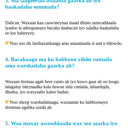
3. Ma taageertaa astaanta gaarka ah iyo
baakadaha summada?
Dabcan. Waxaan kaa caawineynaa inaad dhisto sumcaddaada
iyadoo la adeegsanayo bacaha daabacan iyo xalalka baakadaha
ee loo habeeyey.
Noo soo dir farshaxankaaga ama astaantaada si aad u bilowdo.
4. Bacahaagu ma ku habboon yihiin cuntada
ama warshadaha gaarka ah?
Waxaan bixinaa agab heer cunto ah iyo kuwo gaar ah oo loogu
talagalay isticmaalka kala duwan sida cuntada, tafaariiqda,
dharka, iyo waxyaabo kaloo badan.
Noo sheeg warshadahaaga, waxaanan ku habboonayn
doonnaa agabka saxda ah.
5. Waa maxay awooddaada wax soo saarka iyo