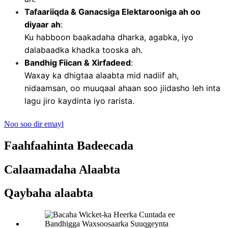
Tafaariiqda & Ganacsiga Elektarooniga ah oo
diyaar ah
:
Ku habboon baakadaha dharka, agabka, iyo
dalabaadka khadka tooska ah.
Bandhig Fiican & Xirfadeed
:
Waxay ka dhigtaa alaabta mid nadiif ah,
nidaamsan, oo muuqaal ahaan soo jiidasho leh inta
lagu jiro kaydinta iyo rarista.
Noo soo dir emayl
Faahfaahinta Badeecada
Calaamadaha Alaabta
Qaybaha alaabta