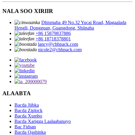
NALA SOO XIRIIR
Dhismaha 49 No.32 Yucai Road, Magaalada
Hengli, Dongguan, Guangdong, Shiinaha
+86 15879837886
+86 18718378801
lancy@chhpack.com
nicole2@chhpack.com
ALAABTA
Bacda Jiibka
Bacda Ziplock
Bacda Xumbo
Bacda Xarigga Laalaabanayo
Bac Fidsan
Bacda Qashinka