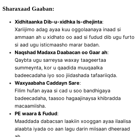
Sharaxaad Gaaban:
Xidhitaanka Dib-u-xidhka Is-dhejinta
:
Xariijimo adag ayaa kuu oggolaanaya inaad si
ammaan ah u xidhato oo aad si fudud dib ugu furto
si aad ugu isticmaasho marar badan.
Naqshad Madaxa Daabacan oo Gaar ah
:
Qaybta ugu sarreysa waxay taageertaa
summeynta, kor u qaadida muuqaalka
badeecadaha iyo soo jiidashada tafaariiqda.
Waxyaabaha Caddayn Sare
:
Filim hufan ayaa si cad u soo bandhigaya
badeecadaha, taasoo hagaajinaysa khibradda
macaamiisha.
PE waara & Fudud
:
Maaddada dabacsan laakiin xooggan ayaa ilaalisa
alaabta iyada oo aan lagu darin miisaan dheeraad
ah.