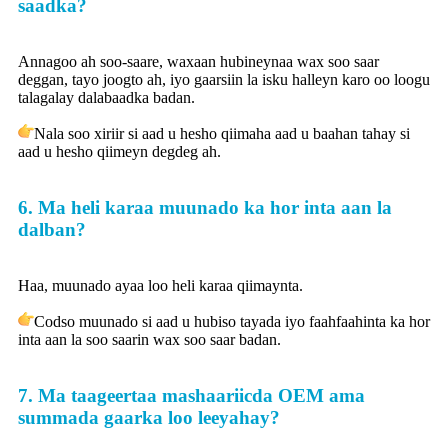
saadka?
Annagoo ah soo-saare, waxaan hubineynaa wax soo saar
deggan, tayo joogto ah, iyo gaarsiin la isku halleyn karo oo loogu
talagalay dalabaadka badan.
Nala soo xiriir si aad u hesho qiimaha aad u baahan tahay si
aad u hesho qiimeyn degdeg ah.
6. Ma heli karaa muunado ka hor inta aan la
dalban?
Haa, muunado ayaa loo heli karaa qiimaynta.
Codso muunado si aad u hubiso tayada iyo faahfaahinta ka hor
inta aan la soo saarin wax soo saar badan.
7. Ma taageertaa mashaariicda OEM ama
summada gaarka loo leeyahay?