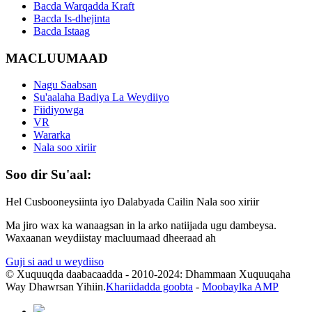
Bacda Warqadda Kraft
Bacda Is-dhejinta
Bacda Istaag
MACLUUMAAD
Nagu Saabsan
Su'aalaha Badiya La Weydiiyo
Fiidiyowga
VR
Wararka
Nala soo xiriir
Soo dir Su'aal:
Hel Cusbooneysiinta iyo Dalabyada Cailin Nala soo xiriir
Ma jiro wax ka wanaagsan in la arko natiijada ugu dambeysa.
Waxaanan weydiistay macluumaad dheeraad ah
Guji si aad u weydiiso
© Xuquuqda daabacaadda - 2010-2024: Dhammaan Xuquuqaha
Way Dhawrsan Yihiin.
Khariidadda goobta
-
Moobaylka AMP