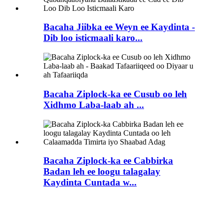
Bacaha Jiibka ee Weyn ee Kaydinta -
Dib loo isticmaali karo...
Bacaha Ziplock-ka ee Cusub oo leh
Xidhmo Laba-laab ah ...
Bacaha Ziplock-ka ee Cabbirka
Badan leh ee loogu talagalay
Kaydinta Cuntada w...
Su'aalaha Badiya La Weydiiyo