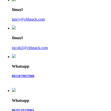
Iimayl
lancy@chhpack.com
Iimayl
nicole2@chhpack.com
Whatsapp
8615879837886
Whatsapp
8618718378801