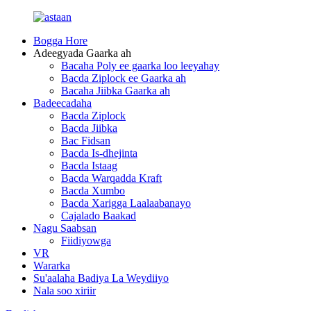
Bogga Hore
Adeegyada Gaarka ah
Bacaha Poly ee gaarka loo leeyahay
Bacda Ziplock ee Gaarka ah
Bacaha Jiibka Gaarka ah
Badeecadaha
Bacda Ziplock
Bacda Jiibka
Bac Fidsan
Bacda Is-dhejinta
Bacda Istaag
Bacda Warqadda Kraft
Bacda Xumbo
Bacda Xarigga Laalaabanayo
Cajalado Baakad
Nagu Saabsan
Fiidiyowga
VR
Wararka
Su'aalaha Badiya La Weydiiyo
Nala soo xiriir