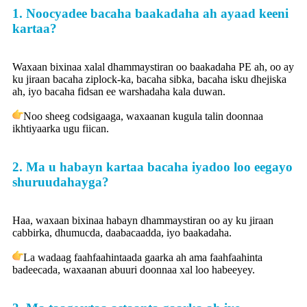
1. Noocyadee bacaha baakadaha ah ayaad keeni
kartaa?
Waxaan bixinaa xalal dhammaystiran oo baakadaha PE ah, oo ay
ku jiraan bacaha ziplock-ka, bacaha sibka, bacaha isku dhejiska
ah, iyo bacaha fidsan ee warshadaha kala duwan.
Noo sheeg codsigaaga, waxaanan kugula talin doonnaa
ikhtiyaarka ugu fiican.
2. Ma u habayn kartaa bacaha iyadoo loo eegayo
shuruudahayga?
Haa, waxaan bixinaa habayn dhammaystiran oo ay ku jiraan
cabbirka, dhumucda, daabacaadda, iyo baakadaha.
La wadaag faahfaahintaada gaarka ah ama faahfaahinta
badeecada, waxaanan abuuri doonnaa xal loo habeeyey.