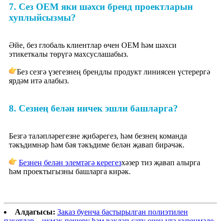
7. Сез OEM яки шәхси бренд проектларын
хуплыйсызмы?
Әйе, без глобаль клиентлар өчен OEM һәм шәхси
этикеткалы төрүгә махсуслашабыз.
Без сезгә үзегезнең брендлы продукт линиясен үстерергә
ярдәм итә алабыз.
8. Сезнең белән ничек эшли башларга?
Безгә таләпләрегезне җибәрегез, һәм безнең команда
тәкъдимнәр һәм бәя тәкъдиме белән җавап бирәчәк.
Безнең белән элемтәгә керегез
хәзер тиз җавап алырга
һәм проектыгызны башларга кирәк.
Алдагысы:
Заказ буенча бастырылган полиэтилен
пакетлар – икмәк пешерү һәм ваклап сату өчен үтә күренмәле