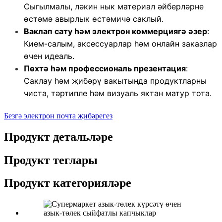
Сыгылмалы, ләкин нык материал әйберләрне
өстәмә авырлык өстәмичә саклый.
Ваклап сату һәм электрон коммерциягә әзер
:
Кием-салым, аксессуарлар һәм онлайн заказлар
өчен идеаль.
Пөхтә һәм профессиональ презентация
:
Саклау һәм җибәрү вакытында продуктларны
чиста, тәртипле һәм визуаль яктан матур тота.
Безгә электрон почта җибәрегез
Продукт детальләре
Продукт теглары
Продукт категорияләре