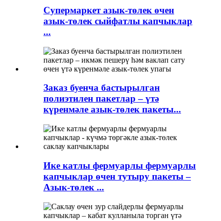
Супермаркет азык-төлек өчен
азык-төлек сыйфатлы капчыклар
...
Заказ буенча бастырылган
полиэтилен пакетлар – үтә
күренмәле азык-төлек пакеты...
Ике катлы фермуарлы фермуарлы
капчыклар өчен тутыру пакеты –
Азык-төлек ...