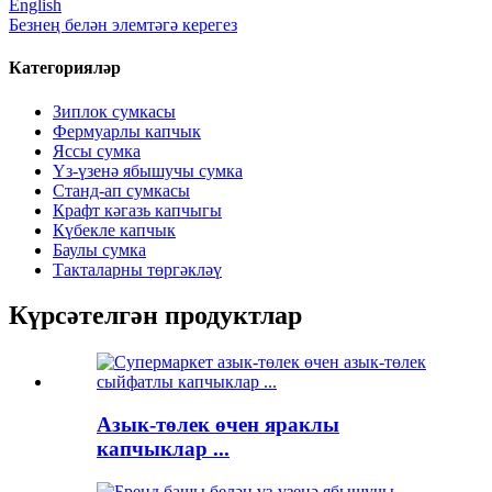
English
Безнең белән элемтәгә керегез
Категорияләр
Зиплок сумкасы
Фермуарлы капчык
Яссы сумка
Үз-үзенә ябышучы сумка
Станд-ап сумкасы
Крафт кәгазь капчыгы
Күбекле капчык
Баулы сумка
Такталарны төргәкләү
Күрсәтелгән продуктлар
Азык-төлек өчен яраклы
капчыклар ...