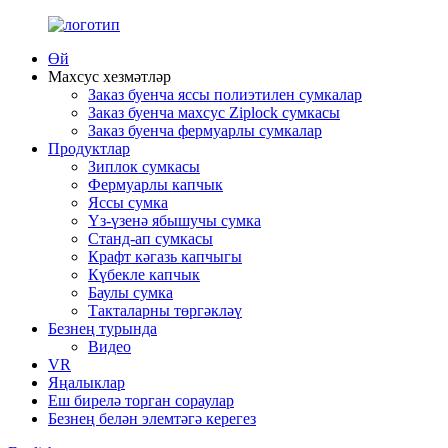
Өй
Махсус хезмәтләр
Заказ буенча яссы полиэтилен сумкалар
Заказ буенча махсус Ziplock сумкасы
Заказ буенча фермуарлы сумкалар
Продуктлар
Зиплок сумкасы
Фермуарлы капчык
Яссы сумка
Үз-үзенә ябышучы сумка
Станд-ап сумкасы
Крафт кәгазь капчыгы
Күбекле капчык
Баулы сумка
Такталарны төргәкләү
Безнең турында
Видео
VR
Яңалыклар
Еш бирелә торган сораулар
Безнең белән элемтәгә керегез