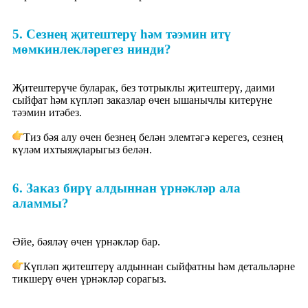
5. Сезнең җитештерү һәм тәэмин итү
мөмкинлекләрегез нинди?
Җитештерүче буларак, без тотрыклы җитештерү, даими
сыйфат һәм күпләп заказлар өчен ышанычлы китерүне
тәэмин итәбез.
Тиз бәя алу өчен безнең белән элемтәгә керегез, сезнең
күләм ихтыяҗларыгыз белән.
6. Заказ бирү алдыннан үрнәкләр ала
аламмы?
Әйе, бәяләү өчен үрнәкләр бар.
Күпләп җитештерү алдыннан сыйфатны һәм детальләрне
тикшерү өчен үрнәкләр сорагыз.