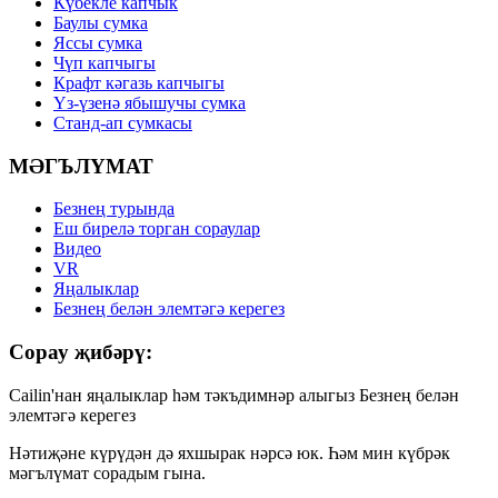
Күбекле капчык
Баулы сумка
Яссы сумка
Чүп капчыгы
Крафт кәгазь капчыгы
Үз-үзенә ябышучы сумка
Станд-ап сумкасы
МӘГЪЛҮМАТ
Безнең турында
Еш бирелә торган сораулар
Видео
VR
Яңалыклар
Безнең белән элемтәгә керегез
Сорау җибәрү:
Cailin'нан яңалыклар һәм тәкъдимнәр алыгыз Безнең белән
элемтәгә керегез
Нәтиҗәне күрүдән дә яхшырак нәрсә юк. Һәм мин күбрәк
мәгълүмат сорадым гына.