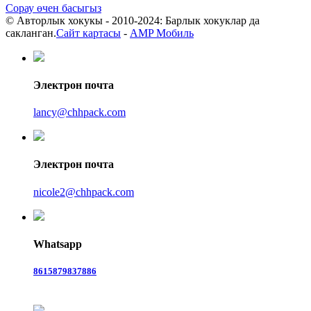
Сорау өчен басыгыз
© Авторлык хокукы - 2010-2024: Барлык хокуклар да
сакланган.
Сайт картасы
-
AMP Мобиль
Электрон почта
lancy@chhpack.com
Электрон почта
nicole2@chhpack.com
Whatsapp
8615879837886