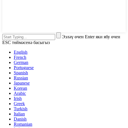
Эзләү өчен Enter яки ябу өчен
ESC төймәсенә басыгыз
English
French
German
Portuguese
Spanish
Russian
Japanese
Korean
Arabic
Irish
Greek
Turkish
Italian
Danish
Romanian