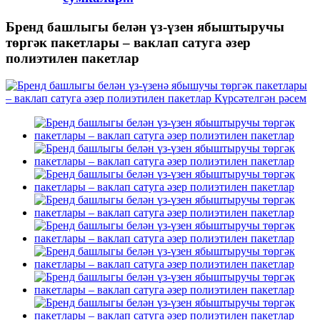
Бренд башлыгы белән үз-үзен ябыштыручы
төргәк пакетлары – ваклап сатуга әзер
полиэтилен пакетлар