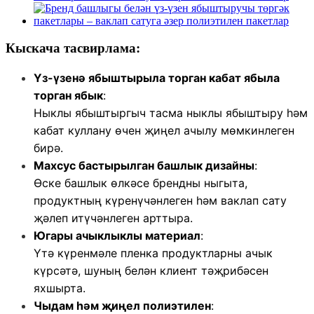
Кыскача тасвирлама:
Үз-үзенә ябыштырыла торган кабат ябыла
торган ябык
:
Ныклы ябыштыргыч тасма ныклы ябыштыру һәм
кабат куллану өчен җиңел ачылу мөмкинлеген
бирә.
Махсус бастырылган башлык дизайны
:
Өске башлык өлкәсе брендны ныгыта,
продуктның күренүчәнлеген һәм ваклап сату
җәлеп итүчәнлеген арттыра.
Югары ачыклыклы материал
:
Үтә күренмәле пленка продуктларны ачык
күрсәтә, шуның белән клиент тәҗрибәсен
яхшырта.
Чыдам һәм җиңел полиэтилен
: