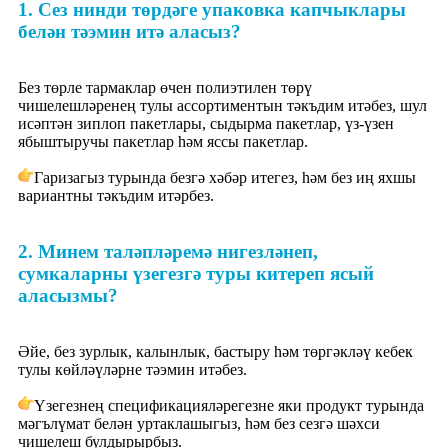
1. Сез нинди төрдәге упаковка капчыклары
белән тәэмин итә аласыз?
Без төрле тармаклар өчен полиэтилен төрү
чишелешләренең тулы ассортиментын тәкъдим итәбез, шул
исәптән зиплоп пакетлары, сыдырма пакетлар, үз-үзен
ябыштыручы пакетлар һәм яссы пакетлар.
Гаризагыз турында безгә хәбәр итегез, һәм без иң яхшы
вариантны тәкъдим итәрбез.
2. Минем таләпләремә нигезләнеп,
сумкаларны үзегезгә туры китереп ясый
аласызмы?
Әйе, без зурлык, калынлык, бастыру һәм төргәкләү кебек
тулы көйләүләрне тәэмин итәбез.
Үзегезнең спецификацияләрегезне яки продукт турында
мәгълүмат белән уртаклашыгыз, һәм без сезгә шәхси
чишелеш булдырырбыз.