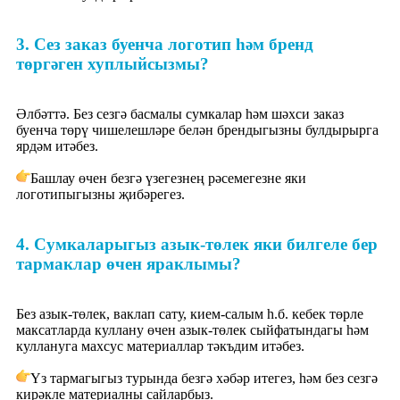
3. Сез заказ буенча логотип һәм бренд
төргәген хуплыйсызмы?
Әлбәттә. Без сезгә басмалы сумкалар һәм шәхси заказ
буенча төрү чишелешләре белән брендыгызны булдырырга
ярдәм итәбез.
Башлау өчен безгә үзегезнең рәсемегезне яки
логотипыгызны җибәрегез.
4. Сумкаларыгыз азык-төлек яки билгеле бер
тармаклар өчен яраклымы?
Без азык-төлек, ваклап сату, кием-салым һ.б. кебек төрле
максатларда куллану өчен азык-төлек сыйфатындагы һәм
куллануга махсус материаллар тәкъдим итәбез.
Үз тармагыгыз турында безгә хәбәр итегез, һәм без сезгә
кирәкле материалны сайларбыз.