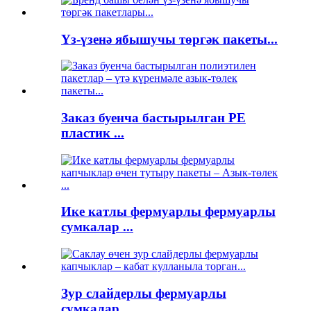
Үз-үзенә ябышучы төргәк пакеты...
Заказ буенча бастырылган PE
пластик ...
Ике катлы фермуарлы фермуарлы
сумкалар ...
Зур слайдерлы фермуарлы
сумкалар...