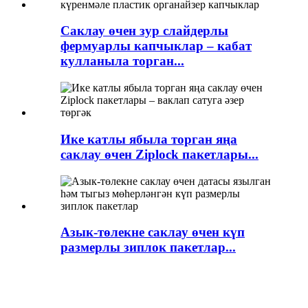
Саклау өчен зур слайдерлы
фермуарлы капчыклар – кабат
кулланыла торган...
Ике катлы ябыла торган яңа
саклау өчен Ziplock пакетлары...
Азык-төлекне саклау өчен күп
размерлы зиплок пакетлар...
Еш бирелә торган сораулар