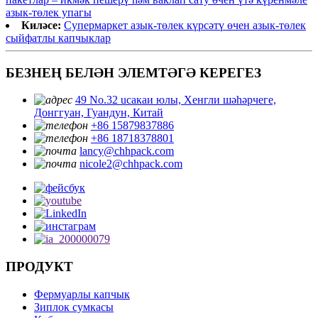
азык-төлек упагы
Киләсе:
Супермаркет азык-төлек күрсәтү өчен азык-төлек
сыйфатлы капчыклар
БЕЗНЕҢ БЕЛӘН ЭЛЕМТӘГӘ КЕРЕГЕЗ
49 No.32 ucaкаи юлы, Хенгли шәһәрчеге,
Донггуан, Гуандун, Китай
+86 15879837886
+86 18718378801
lancy@chhpack.com
nicole2@chhpack.com
ПРОДУКТ
Фермуарлы капчык
Зиплок сумкасы