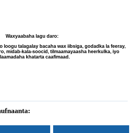
Waxyaabaha lagu daro:
o loogu talagalay bacaha wax iibsiga, godadka la feeray,
karo, midab-kala-soocid, tilmaamayaasha heerkulka, iyo
laamadaha khatarta caafimaad.
hufnaanta: