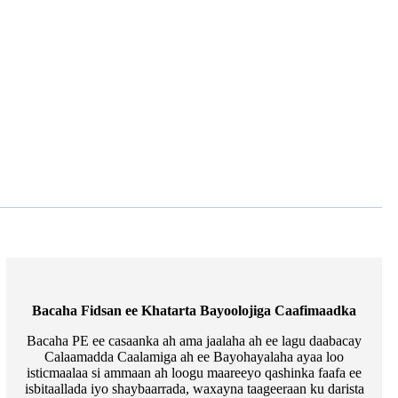
Bacaha Fidsan ee Khatarta Bayoolojiga Caafimaadka
Bacaha PE ee casaanka ah ama jaalaha ah ee lagu daabacay
Calaamadda Caalamiga ah ee Bayohayalaha ayaa loo
isticmaalaa si ammaan ah loogu maareeyo qashinka faafa ee
isbitaallada iyo shaybaarrada, waxayna taageeraan ku darista