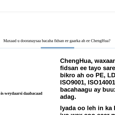
Maxaad u dooranaysaa bacaha fidsan ee gaarka ah ee ChengHua?
ChengHua, waxaan
fidsan ee tayo sar
bikro ah oo PE, L
ISO9001, ISO14001
bacahaagu ay buux
is-weydaarsi daabacaad
adag.
Iyada oo leh in k