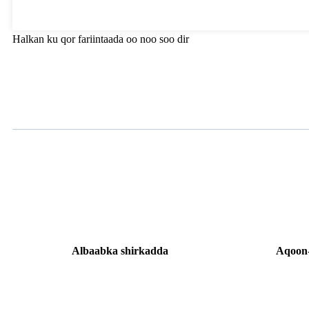
Halkan ku qor fariintaada oo noo soo dir
Albaabka shirkadda
Aqoon-