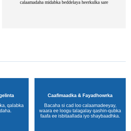
calaamadaha midabka beddelaya heerkulka sare
gelinta
Caafimaadka & Fayadhowrka
ka, qalabka
Bacaha si cad loo calaamadeeyay,
adaha.
waara ee loogu talagalay qashin-qubka
faafa ee isbitaallada iyo shaybaadhka.