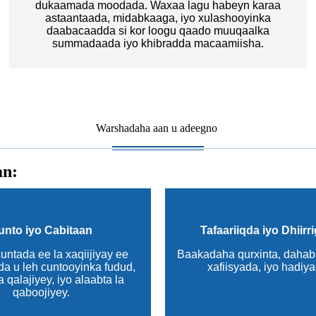
dukaamada moodada. Waxaa lagu habeyn karaa
astaantaada, midabkaaga, iyo xulashooyinka
daabacaadda si kor loogu qaado muuqaalka
summadaada iyo khibradda macaamiisha.
Warshadaha aan u adeegno
an:
unto iyo Cabitaan
Tafaariiqda iyo Dhiirri
ntada ee la xaqiijiyay ee
Baakadaha qurxinta, dahab
a u leh cuntooyinka fudud,
xafiisyada, iyo hadiy
a qalajiyey, iyo alaabta la
qaboojiyey.