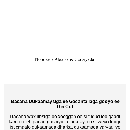
Noocyada Alaabta & Codsiyada
Bacaha Dukaamaysiga ee Gacanta laga gooyo ee
Die Cut
Bacaha wax iibsiga oo xooggan oo si fudud loo qaadi
karo oo leh gacan-gashiyo la jarjaray, oo si weyn loogu
isticmaalo dukaamada dharka, dukaamada yaryar, iyo