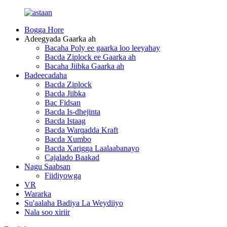
Bogga Hore
Adeegyada Gaarka ah
Bacaha Poly ee gaarka loo leeyahay
Bacda Ziplock ee Gaarka ah
Bacaha Jiibka Gaarka ah
Badeecadaha
Bacda Ziplock
Bacda Jiibka
Bac Fidsan
Bacda Is-dhejinta
Bacda Istaag
Bacda Warqadda Kraft
Bacda Xumbo
Bacda Xarigga Laalaabanayo
Cajalado Baakad
Nagu Saabsan
Fiidiyowga
VR
Wararka
Su'aalaha Badiya La Weydiiyo
Nala soo xiriir