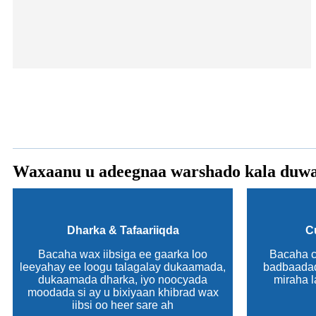
Waxaanu u adeegnaa warshado kala duw
Dharka & Tafaariiqda
C
Bacaha wax iibsiga ee gaarka loo
Bacaha cu
leeyahay ee loogu talagalay dukaamada,
badbaadad
dukaamada dharka, iyo noocyada
miraha l
moodada si ay u bixiyaan khibrad wax
iibsi oo heer sare ah