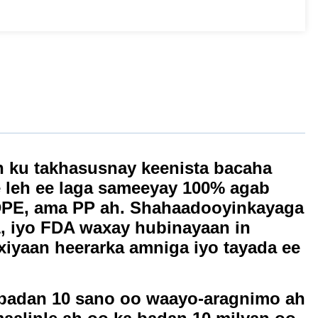
 ku takhasusnay keenista bacaha
e leh ee laga sameeyay 100% agab
DPE, ama PP ah. Shahaadooyinkayaga
, iyo FDA waxay hubinayaan in
iyaan heerarka amniga iyo tayada ee
a badan 10 sano oo waayo-aragnimo ah