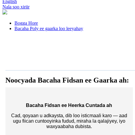
English
Nala soo xiriir
Bogga Hore
Bacaha Poly ee gaarka loo leeyahay
Noocyada Bacaha Fidsan ee Gaarka ah:
Bacaha Fidsan ee Heerka Cuntada ah
Cad, qoyaan u adkaysta, dib loo isticmaali karo — aad
ugu fiican cuntooyinka fudud, miraha la qalajiyey, iyo
waxyaabaha dubista.