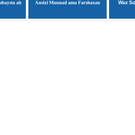
mbaysta ah
Ansixi Muunad ama Farshaxan
Wax So