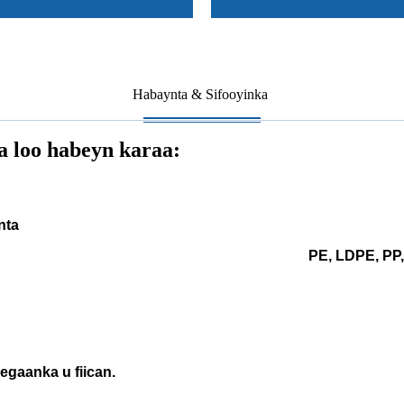
Habaynta & Sifooyinka
a loo habeyn karaa:
nta
PE, LDPE, PP,
egaanka u fiican.