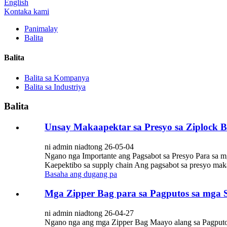
English
Kontaka kami
Panimalay
Balita
Balita
Balita sa Kompanya
Balita sa Industriya
Balita
Unsay Makaapektar sa Presyo sa Ziplock 
ni admin niadtong 26-05-04
Ngano nga Importante ang Pagsabot sa Presyo Para sa m
Kaepektibo sa supply chain Ang pagsabot sa presyo mak
Basaha ang dugang pa
Mga Zipper Bag para sa Pagputos sa mga 
ni admin niadtong 26-04-27
Ngano nga ang mga Zipper Bag Maayo alang sa Pagputos