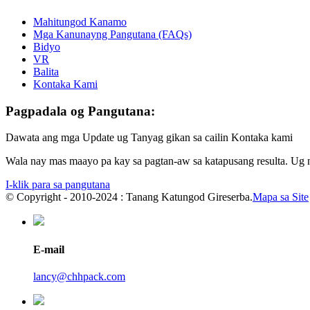
Mahitungod Kanamo
Mga Kanunayng Pangutana (FAQs)
Bidyo
VR
Balita
Kontaka Kami
Pagpadala og Pangutana:
Dawata ang mga Update ug Tanyag gikan sa cailin Kontaka kami
Wala nay mas maayo pa kay sa pagtan-aw sa katapusang resulta. Ug
I-klik para sa pangutana
© Copyright - 2010-2024 : Tanang Katungod Gireserba.
Mapa sa Site
E-mail
lancy@chhpack.com