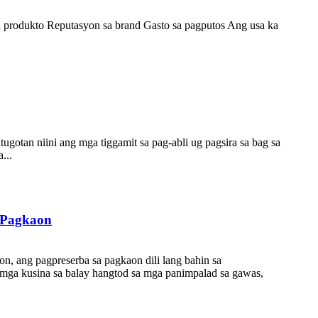
sa produkto Reputasyon sa brand Gasto sa pagputos Ang usa ka
ugotan niini ang mga tiggamit sa pag-abli ug pagsira sa bag sa
...
 Pagkaon
, ang pagpreserba sa pagkaon dili lang bahin sa
a mga kusina sa balay hangtod sa mga panimpalad sa gawas,