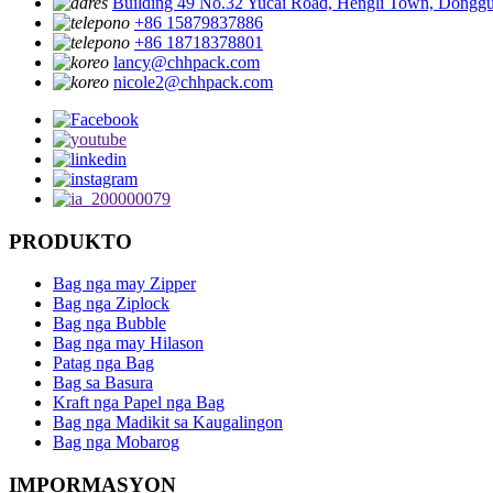
Building 49 No.32 Yucai Road, Hengli Town, Dongg
+86 15879837886
+86 18718378801
lancy@chhpack.com
nicole2@chhpack.com
PRODUKTO
Bag nga may Zipper
Bag nga Ziplock
Bag nga Bubble
Bag nga may Hilason
Patag nga Bag
Bag sa Basura
Kraft nga Papel nga Bag
Bag nga Madikit sa Kaugalingon
Bag nga Mobarog
IMPORMASYON