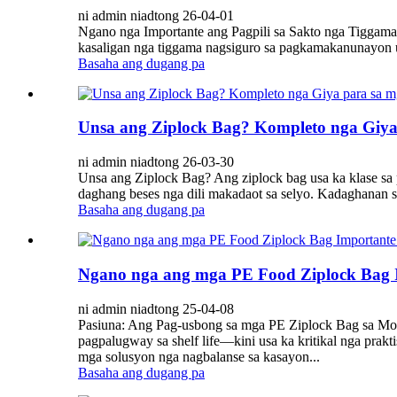
ni admin niadtong 26-04-01
Ngano nga Importante ang Pagpili sa Sakto nga Tiggama 
kasaligan nga tiggama nagsiguro sa pagkamakanunayon 
Basaha ang dugang pa
Unsa ang Ziplock Bag? Kompleto nga Giy
ni admin niadtong 26-03-30
Unsa ang Ziplock Bag? Ang ziplock bag usa ka klase sa p
daghang beses nga dili makadaot sa selyo. Kadaghanan s
Basaha ang dugang pa
Ngano nga ang mga PE Food Ziplock Bag I
ni admin niadtong 25-04-08
Pasiuna: Ang Pag-usbong sa mga PE Ziplock Bag sa Mode
pagpalugway sa shelf life—kini usa ka kritikal nga prak
mga solusyon nga nagbalanse sa kasayon...
Basaha ang dugang pa