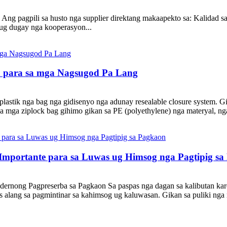
Ang pagpili sa husto nga supplier direktang makaapekto sa: Kalidad 
ug dugay nga kooperasyon...
a para sa mga Nagsugod Pa Lang
lastik nga bag nga gidisenyo nga adunay resealable closure system. Git
a mga ziplock bag gihimo gikan sa PE (polyethylene) nga materyal, nga
mportante para sa Luwas ug Himsog nga Pagtipig sa
rnong Pagpreserba sa Pagkaon Sa paspas nga dagan sa kalibutan karon
tis alang sa pagmintinar sa kahimsog ug kaluwasan. Gikan sa puliki ng