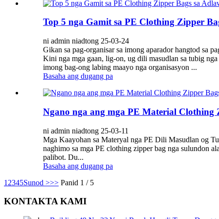
Top 5 nga Gamit sa PE Clothing Zipper B
ni admin niadtong 25-03-24
Gikan sa pag-organisar sa imong aparador hangtod sa pa
Kini nga mga gaan, lig-on, ug dili masudlan sa tubig n
imong bag-ong labing maayo nga organisasyon ...
Basaha ang dugang pa
Ngano nga ang mga PE Material Clothing 
ni admin niadtong 25-03-11
Mga Kaayohan sa Materyal nga PE Dili Masudlan og Tubi
naghimo sa mga PE clothing zipper bag nga sulundon ala
palibot. Du...
Basaha ang dugang pa
1
2
3
4
5
Sunod >
>>
Panid 1 / 5
KONTAKTA KAMI