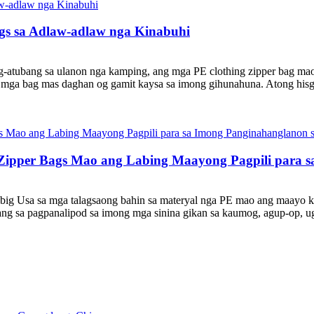
ags sa Adlaw-adlaw nga Kinabuhi
g-atubang sa ulanon nga kamping, ang mga PE clothing zipper bag mao 
ga mga bag mas daghan og gamit kaysa sa imong gihunahuna. Atong hisg
Zipper Bags Mao ang Labing Maayong Pagpili para s
g Usa sa mga talagsaong bahin sa materyal nga PE mao ang maayo kaay
ng sa pagpanalipod sa imong mga sinina gikan sa kaumog, agup-op, ug