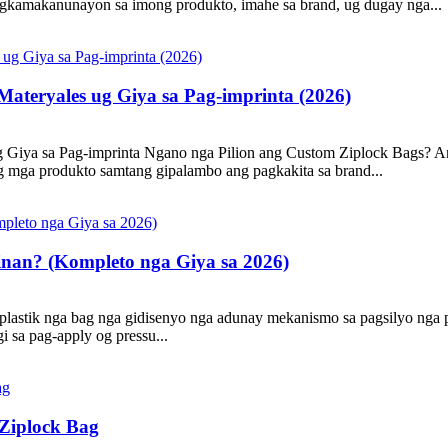
agkamakanunayon sa imong produkto, imahe sa brand, ug dugay nga...
teryales ug Giya sa Pag-imprinta (2026)
Giya sa Pag-imprinta Ngano nga Pilion ang Custom Ziplock Bags? An
 mga produkto samtang gipalambo ang pagkakita sa brand...
inan? (Kompleto nga Giya sa 2026)
plastik nga bag nga gidisenyo nga adunay mekanismo sa pagsilyo nga 
 sa pag-apply og pressu...
Ziplock Bag