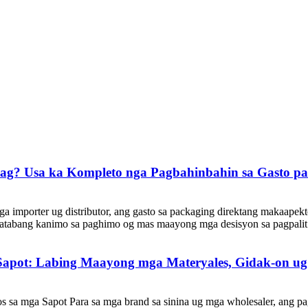
Bag? Usa ka Kompleto nga Pagbahinbahin sa Gasto p
ga importer ug distributor, ang gasto sa packaging direktang makaape
atabang kanimo sa paghimo og mas maayong mga desisyon sa pagpalit.
Sapot: Labing Maayong mga Materyales, Gidak-on ug
 sa mga Sapot Para sa mga brand sa sinina ug mga wholesaler, ang p