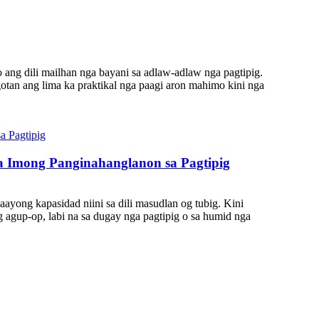
ang dili mailhan nga bayani sa adlaw-adlaw nga pagtipig.
otan ang lima ka praktikal nga paagi aron mahimo kini nga
a Imong Panginahanglanon sa Pagtipig
ong kapasidad niini sa dili masudlan og tubig. Kini
 agup-op, labi na sa dugay nga pagtipig o sa humid nga