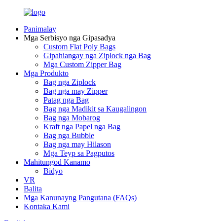
Panimalay
Mga Serbisyo nga Gipasadya
Custom Flat Poly Bags
Gipahiangay nga Ziplock nga Bag
Mga Custom Zipper Bag
Mga Produkto
Bag nga Ziplock
Bag nga may Zipper
Patag nga Bag
Bag nga Madikit sa Kaugalingon
Bag nga Mobarog
Kraft nga Papel nga Bag
Bag nga Bubble
Bag nga may Hilason
Mga Teyp sa Pagputos
Mahitungod Kanamo
Bidyo
VR
Balita
Mga Kanunayng Pangutana (FAQs)
Kontaka Kami