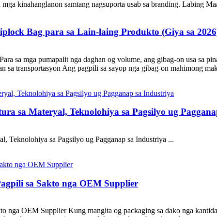
a mga kinahanglanon samtang nagsuporta usab sa branding. Labing Ma
iplock Bag para sa Lain-laing Produkto (Giya sa 2026
ara sa mga pumapalit nga daghan og volume, ang gibag-on usa sa pin
n sa transportasyon Ang pagpili sa sayop nga gibag-on mahimong maka
ura sa Materyal, Teknolohiya sa Pagsilyo ug Paggana
l, Teknolohiya sa Pagsilyo ug Pagganap sa Industriya ...
agpili sa Sakto nga OEM Supplier
o nga OEM Supplier Kung mangita og packaging sa dako nga kantidad, 