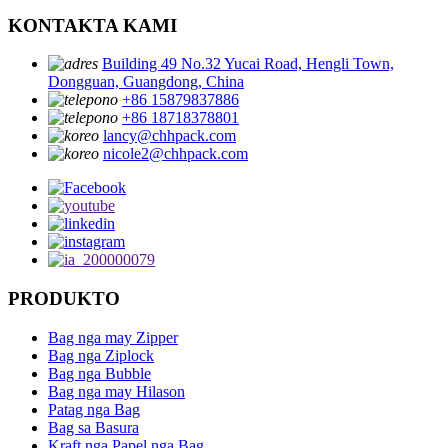
KONTAKTA KAMI
Building 49 No.32 Yucai Road, Hengli Town,
Dongguan, Guangdong, China
+86 15879837886
+86 18718378801
lancy@chhpack.com
nicole2@chhpack.com
PRODUKTO
Bag nga may Zipper
Bag nga Ziplock
Bag nga Bubble
Bag nga may Hilason
Patag nga Bag
Bag sa Basura
Kraft nga Papel nga Bag