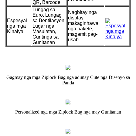
QR, Barcode
Lungag sa
Nagbitay nga
Euro, Lungag
display,
Espesyal
sa Bentilasyon,
makaginhawa
nga mga
Lugar nga
nga pakete,
Kinaiya
Masulatan,
magamit pag-
Guntinga sa
usab
Gunitanan
Gagmay nga mga Ziplock Bag nga adunay Cute nga Disenyo sa
Panda
Personalized nga mga Ziplock Bag nga may Gunitanan