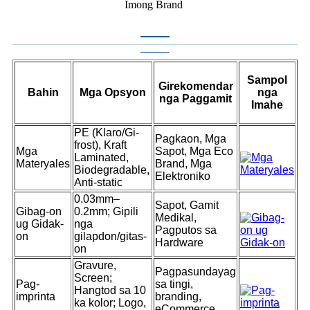
Imong Brand
Sampol
Girekomendar
Bahin
Mga Opsyon
nga
nga Paggamit
Imahe
PE (Klaro/Gi-
Pagkaon, Mga
frost), Kraft
Mga
Sapot, Mga Eco
Laminated,
Materyales
Brand, Mga
Biodegradable,
Elektroniko
Anti-static
0.03mm–
Sapot, Gamit
Gibag-on
0.2mm; Gipili
Medikal,
ug Gidak-
nga
Pagputos sa
on
gilapdon/gitas-
Hardware
on
Gravure,
Pagpasundayag
Screen;
Pag-
sa tingi,
Hangtod sa 10
imprinta
branding,
ka kolor; Logo,
eCommerce