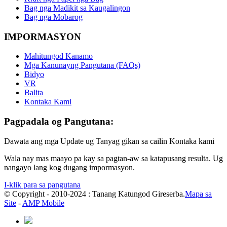
Bag nga Madikit sa Kaugalingon
Bag nga Mobarog
IMPORMASYON
Mahitungod Kanamo
Mga Kanunayng Pangutana (FAQs)
Bidyo
VR
Balita
Kontaka Kami
Pagpadala og Pangutana:
Dawata ang mga Update ug Tanyag gikan sa cailin Kontaka kami
Wala nay mas maayo pa kay sa pagtan-aw sa katapusang resulta. Ug
nangayo lang kog dugang impormasyon.
I-klik para sa pangutana
© Copyright - 2010-2024 : Tanang Katungod Gireserba.
Mapa sa
Site
-
AMP Mobile