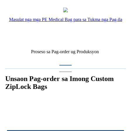
Masulat nga mga PE Medical Bag para sa Tukma nga Pag-ila
Proseso sa Pag-order ug Produksyon
Unsaon Pag-order sa Imong Custom
ZipLock Bags