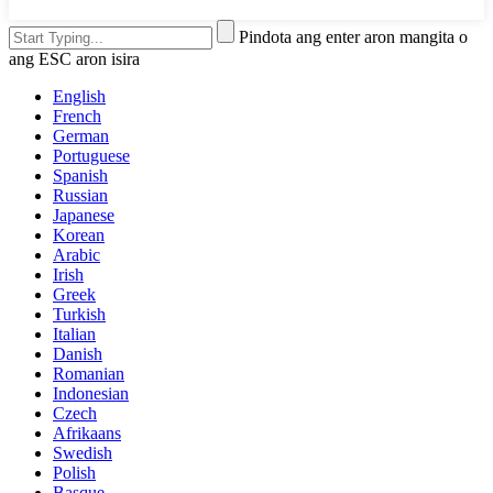
Pindota ang enter aron mangita o
ang ESC aron isira
English
French
German
Portuguese
Spanish
Russian
Japanese
Korean
Arabic
Irish
Greek
Turkish
Italian
Danish
Romanian
Indonesian
Czech
Afrikaans
Swedish
Polish
Basque