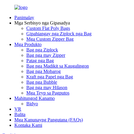
Panimalay
Mga Serbisyo nga Gipasadya
Custom Flat Poly Bags
Gipahiangay nga Ziplock nga Bag
Mga Custom Zipper Bag
Mga Produkto
Bag nga Ziplock
Bag nga may Zipper
Patag nga Bag
Bag nga Madikit sa Kaugalingon
Bag nga Mobarog
Kraft nga Papel nga Bag
Bag nga Bubble
Bag nga may Hilason
Mga Teyp sa Pagputos
Mahitungod Kanamo
Bidyo
VR
Balita
Mga Kanunayng Pangutana (FAQs)
Kontaka Kami