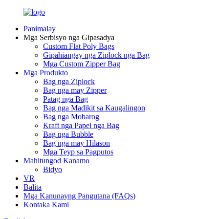
Panimalay
Mga Serbisyo nga Gipasadya
Custom Flat Poly Bags
Gipahiangay nga Ziplock nga Bag
Mga Custom Zipper Bag
Mga Produkto
Bag nga Ziplock
Bag nga may Zipper
Patag nga Bag
Bag nga Madikit sa Kaugalingon
Bag nga Mobarog
Kraft nga Papel nga Bag
Bag nga Bubble
Bag nga may Hilason
Mga Teyp sa Pagputos
Mahitungod Kanamo
Bidyo
VR
Balita
Mga Kanunayng Pangutana (FAQs)
Kontaka Kami