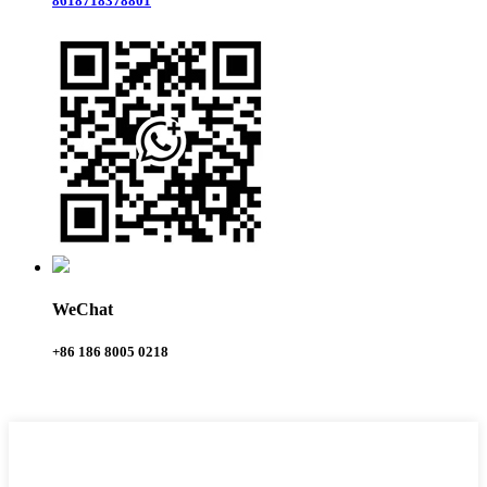
8618718378801
WeChat
+86 186 8005 0218