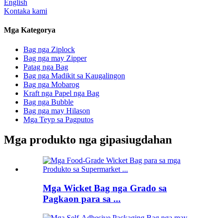
English
Kontaka kami
Mga Kategorya
Bag nga Ziplock
Bag nga may Zipper
Patag nga Bag
Bag nga Madikit sa Kaugalingon
Bag nga Mobarog
Kraft nga Papel nga Bag
Bag nga Bubble
Bag nga may Hilason
Mga Teyp sa Pagputos
Mga produkto nga gipasiugdahan
Mga Wicket Bag nga Grado sa
Pagkaon para sa ...