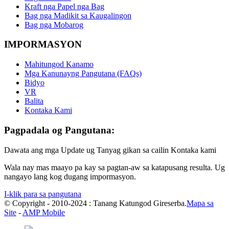
Kraft nga Papel nga Bag
Bag nga Madikit sa Kaugalingon
Bag nga Mobarog
IMPORMASYON
Mahitungod Kanamo
Mga Kanunayng Pangutana (FAQs)
Bidyo
VR
Balita
Kontaka Kami
Pagpadala og Pangutana:
Dawata ang mga Update ug Tanyag gikan sa cailin Kontaka kami
Wala nay mas maayo pa kay sa pagtan-aw sa katapusang resulta. Ug
nangayo lang kog dugang impormasyon.
I-klik para sa pangutana
© Copyright - 2010-2024 : Tanang Katungod Gireserba.
Mapa sa
Site
-
AMP Mobile