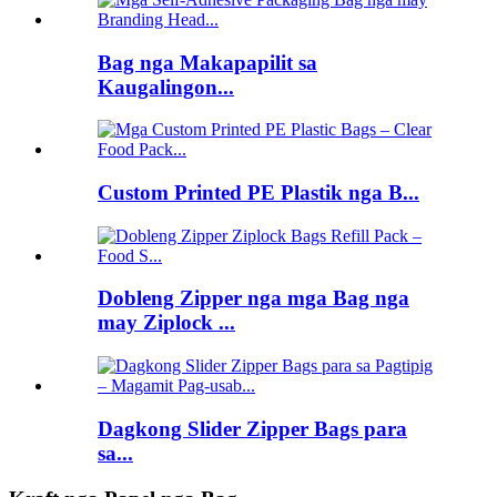
Bag nga Makapapilit sa
Kaugalingon...
Custom Printed PE Plastik nga B...
Dobleng Zipper nga mga Bag nga
may Ziplock ...
Dagkong Slider Zipper Bags para
sa...