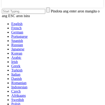
Pindota ang enter aron mangita o
ang ESC aron isira
English
French
German
Portuguese
Spanish
Russian
Japanese
Korean
Arabic
Irish
Greek
Turkish
Italian
Danish
Romanian
Indonesian
Czech
Afrikaans
Swedish
Polish