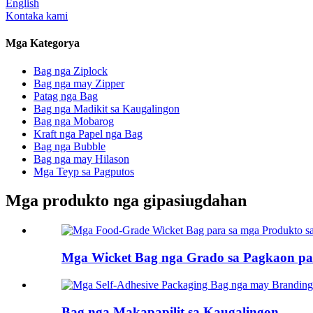
English
Kontaka kami
Mga Kategorya
Bag nga Ziplock
Bag nga may Zipper
Patag nga Bag
Bag nga Madikit sa Kaugalingon
Bag nga Mobarog
Kraft nga Papel nga Bag
Bag nga Bubble
Bag nga may Hilason
Mga Teyp sa Pagputos
Mga produkto nga gipasiugdahan
Mga Wicket Bag nga Grado sa Pagkaon para
Bag nga Makapapilit sa Kaugalingon...