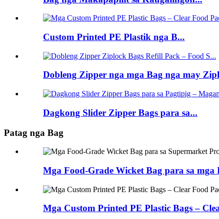
Custom Printed PE Plastik nga B...
Dobleng Zipper nga mga Bag nga may Ziplo
Dagkong Slider Zipper Bags para sa...
Patag nga Bag
Mga Food-Grade Wicket Bag para sa mga P
Mga Custom Printed PE Plastic Bags – Clea