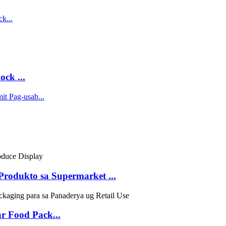
ck ...
rodukto sa Supermarket ...
r Food Pack...