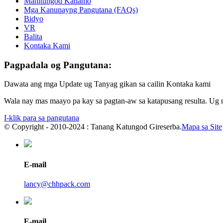
Mahitungod Kanamo
Mga Kanunayng Pangutana (FAQs)
Bidyo
VR
Balita
Kontaka Kami
Pagpadala og Pangutana:
Dawata ang mga Update ug Tanyag gikan sa cailin Kontaka kami
Wala nay mas maayo pa kay sa pagtan-aw sa katapusang resulta. Ug
I-klik para sa pangutana
© Copyright - 2010-2024 : Tanang Katungod Gireserba.
Mapa sa Site
E-mail
lancy@chhpack.com
E-mail