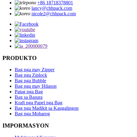
+86 18718378801
lancy@chhpack.com
nicole2@chhpack.com
PRODUKTO
Bag nga may Zipper
Bag nga Ziplock
Bag nga Bubble
Bag nga may Hilason
Patag nga Bag
Bag sa Basura
Kraft nga Papel nga Bag
Bag nga Madikit sa Kaugalingon
Bag nga Mobarog
IMPORMASYON