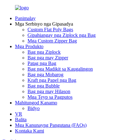
Panimalay
Mga Serbisyo nga Gipasadya
Custom Flat Poly Bags
Gipahiangay nga Ziplock nga Bag
Mga Custom Zipper Bag
Mga Produkto
Bag nga Ziplock
Bag nga may Zipper
Patag nga Bag
Bag nga Madikit sa Kaugalingon
Bag nga Mobarog
Kraft nga Papel nga Bag
Bag nga Bubble
Bag nga may Hilason
Mga Teyp sa Pagputos
Mahitungod Kanamo
Bidyo
VR
Balita
Mga Kanunayng Pangutana (FAQs)
Kontaka Kami