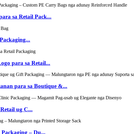
ra sa Retail Pack...
Packaging...
go para sa Retail...
anan para sa Boutique &...
etail ug C...
Packaging – Du...