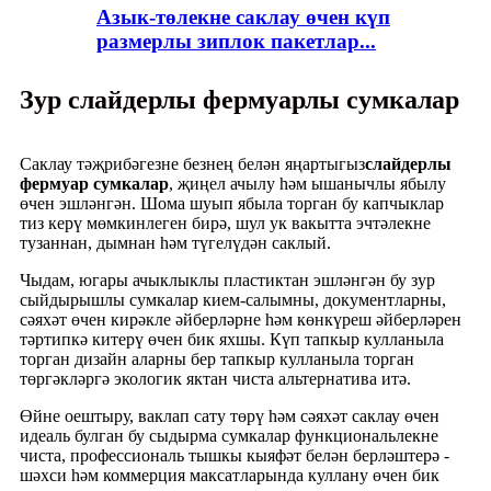
Азык-төлекне саклау өчен күп
размерлы зиплок пакетлар...
Зур слайдерлы фермуарлы сумкалар
Саклау тәҗрибәгезне безнең белән яңартыгыз
слайдерлы
фермуар сумкалар
, җиңел ачылу һәм ышанычлы ябылу
өчен эшләнгән. Шома шуып ябыла торган бу капчыклар
тиз керү мөмкинлеген бирә, шул ук вакытта эчтәлекне
тузаннан, дымнан һәм түгелүдән саклый.
Чыдам, югары ачыклыклы пластиктан эшләнгән бу зур
сыйдырышлы сумкалар кием-салымны, документларны,
сәяхәт өчен кирәкле әйберләрне һәм көнкүреш әйберләрен
тәртипкә китерү өчен бик яхшы. Күп тапкыр кулланыла
торган дизайн аларны бер тапкыр кулланыла торган
төргәкләргә экологик яктан чиста альтернатива итә.
Өйне оештыру, ваклап сату төрү һәм сәяхәт саклау өчен
идеаль булган бу сыдырма сумкалар функциональлекне
чиста, профессиональ тышкы кыяфәт белән берләштерә -
шәхси һәм коммерция максатларында куллану өчен бик