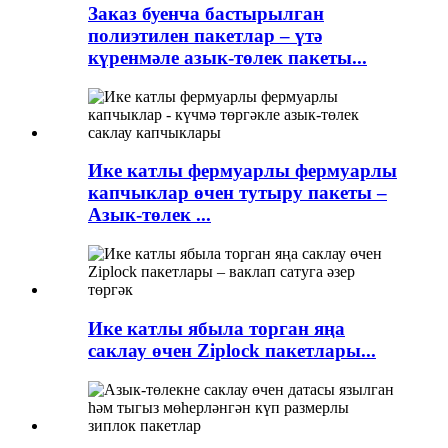
Заказ буенча бастырылган
полиэтилен пакетлар – үтә
күренмәле азык-төлек пакеты...
Ике катлы фермуарлы фермуарлы
капчыклар өчен тутыру пакеты –
Азык-төлек ...
Ике катлы ябыла торган яңа
саклау өчен Ziplock пакетлары...