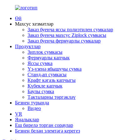
Өй
Махсус хезмәтләр
Заказ буенча яссы полиэтилен сумкалар
Заказ буенча махсус Ziplock сумкасы
Заказ буенча фермуарлы сумкалар
Продуктлар
Зиплок сумкасы
Фермуарлы капчык
Яссы сумка
Үз-үзенә ябышучы сумка
Станд-ап сумкасы
Крафт кәгазь капчыгы
Күбекле капчык
Баулы сумка
Такталарны төргәкләү
Безнең турында
Видео
VR
Яңалыклар
Еш бирелә торган сораулар
Безнең белән элемтәгә керегез