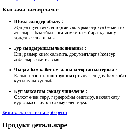
Кыскача тасвирлама:
Шома слайдер ябылу
：
Җиңел шуып ачыла торган сыдырма бер кул белән тиз
ачылырга һәм ябылырга мөмкинлек бирә, куллану
җиңеллеген арттыра.
Зур сыйдырышлылык дизайны
：
Киң размер кием-салымга, документларга һәм зур
әйберләргә җиңел сыя.
Чыдам һәм кабат кулланыла торган материал
：
Калын пластик конструкция ертылуга чыдам һәм кабат
куллануны хуплый.
Күп максатлы саклау чишелеше
：
Сәяхәт өчен төрү, гардеробны оештыру, ваклап сату
күргәзмәсе һәм өй саклау өчен идеаль.
Безгә электрон почта җибәрегез
Продукт детальләре