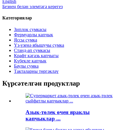
English
Безнең белән элемтәгә керегез
Категорияләр
Зиплок сумкасы
Фермуарлы капчык
Яссы сумка
Үз-үзенә ябышучы сумка
Станд-ап сумкасы
Крафт кәгазь капчыгы
Күбекле капчык
Баулы сумка
Такталарны төргәкләү
Күрсәтелгән продуктлар
Азык-төлек өчен яраклы
капчыклар ...