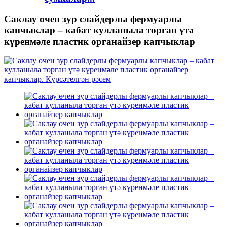
Саклау өчен зур слайдерлы фермуарлы
капчыклар – кабат кулланыла торган үтә
күренмәле пластик органайзер капчыклар