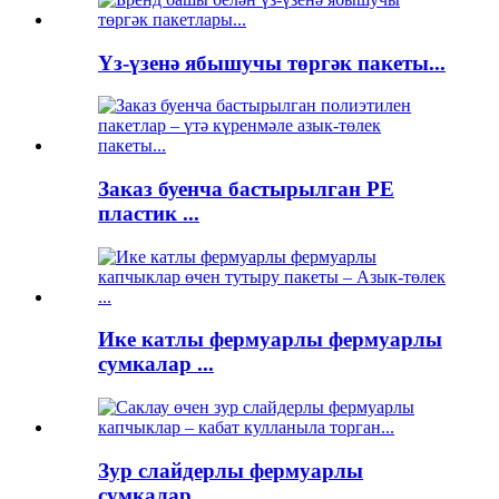
Үз-үзенә ябышучы төргәк пакеты...
Заказ буенча бастырылган PE
пластик ...
Ике катлы фермуарлы фермуарлы
сумкалар ...
Зур слайдерлы фермуарлы
сумкалар...