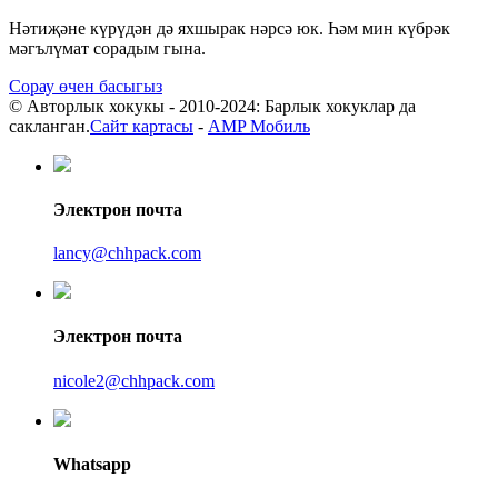
Нәтиҗәне күрүдән дә яхшырак нәрсә юк. Һәм мин күбрәк
мәгълүмат сорадым гына.
Сорау өчен басыгыз
© Авторлык хокукы - 2010-2024: Барлык хокуклар да
сакланган.
Сайт картасы
-
AMP Мобиль
Электрон почта
lancy@chhpack.com
Электрон почта
nicole2@chhpack.com
Whatsapp