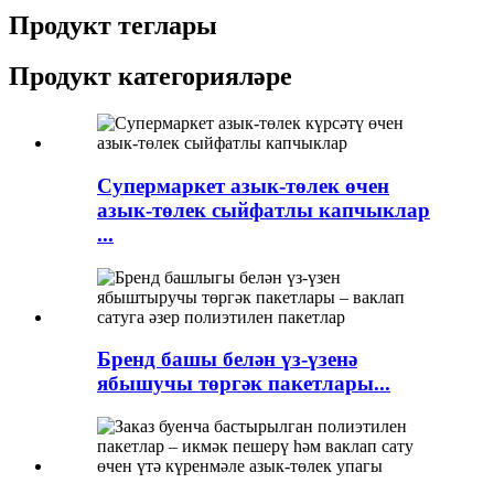
Продукт теглары
Продукт категорияләре
Супермаркет азык-төлек өчен
азык-төлек сыйфатлы капчыклар
...
Бренд башы белән үз-үзенә
ябышучы төргәк пакетлары...