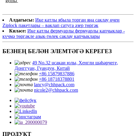
яхшы.
Алдагысы:
Ике катлы ябыла торган яңа саклау өчен
Ziplock пакетлары – ваклап сатуга әзер төргәк
Киләсе:
Ике катлы фермуарлы фермуарлы капчыклар -
күчмә төргәкле азык-төлек саклау капчыклары
БЕЗНЕҢ БЕЛӘН ЭЛЕМТӘГӘ КЕРЕГЕЗ
49 No.32 ucaкаи юлы, Хенгли шәһәрчеге,
Донггуан, Гуандун, Китай
+86 15879837886
+86 18718378801
lancy@chhpack.com
nicole2@chhpack.com
ПРОДУКТ