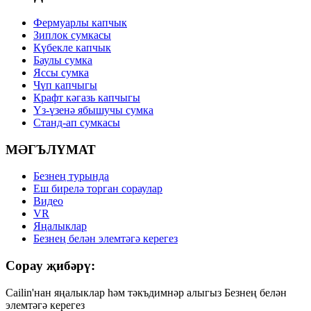
Фермуарлы капчык
Зиплок сумкасы
Күбекле капчык
Баулы сумка
Яссы сумка
Чүп капчыгы
Крафт кәгазь капчыгы
Үз-үзенә ябышучы сумка
Станд-ап сумкасы
МӘГЪЛҮМАТ
Безнең турында
Еш бирелә торган сораулар
Видео
VR
Яңалыклар
Безнең белән элемтәгә керегез
Сорау җибәрү:
Cailin'нан яңалыклар һәм тәкъдимнәр алыгыз Безнең белән
элемтәгә керегез