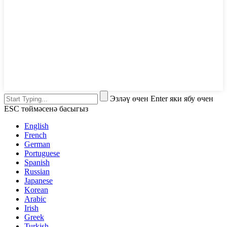
Эзләү өчен Enter яки ябу өчен
ESC төймәсенә басыгыз
English
French
German
Portuguese
Spanish
Russian
Japanese
Korean
Arabic
Irish
Greek
Turkish