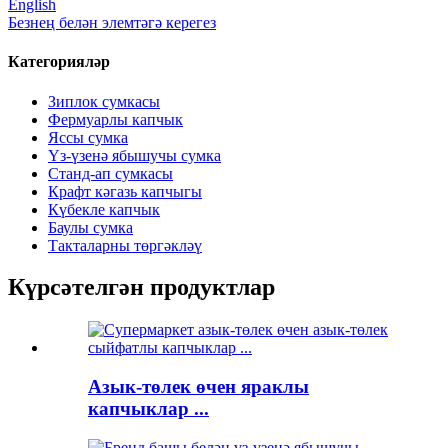
English
Безнең белән элемтәгә керегез
Категорияләр
Зиплок сумкасы
Фермуарлы капчык
Яссы сумка
Үз-үзенә ябышучы сумка
Станд-ап сумкасы
Крафт кәгазь капчыгы
Күбекле капчык
Баулы сумка
Такталарны төргәкләү
Күрсәтелгән продуктлар
Азык-төлек өчен яраклы
капчыклар ...