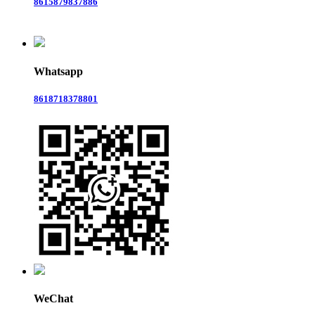
8615879837886
Whatsapp
8618718378801
WeChat