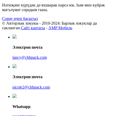
Нәтиҗәне күрүдән дә яхшырак нәрсә юк. Һәм мин күбрәк
мәгълүмат сорадым гына.
Сорау өчен басыгыз
© Авторлык хокукы - 2010-2024: Барлык хокуклар да
сакланган.
Сайт картасы
-
AMP Мобиль
Электрон почта
lancy@chhpack.com
Электрон почта
nicole2@chhpack.com
Whatsapp