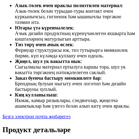
Азык-төлек өчен яраклы полиэтилен материал
:
Азык-төлек белән турыдан-туры контакт өчен
куркынычсыз, гигиеник һәм ышанычлы төргәкне
тәэмин итә.
Югары үтә күренмәлелек
:
Ачык дизайн продуктның күренүчәнлеген яхшырта һәм
киштәләрнең матурлыгын арттыра.
Тиз төрү өчен ачык өслек
:
Фермуар структурасы юк, тиз тутырырга мөмкинлек
бирми, күп күләмдә куллану өчен идеаль.
Җиңел, шул ук вакытта нык
:
Сыгылмалы материал ертылуга каршы тора, шул ук
вакытта төргәкнең нәтиҗәлелеген саклый.
Заказ буенча бастыру мөмкинлеге бар
:
Брендның булуын ныгыту өчен логотип һәм дизайн
бастыруны хуплый.
Киң кулланылыш
:
Икмәк, камыр ризыклары, сэндвичлар, җиңелчә
ашамлыклар һәм үзегез белән алып китү өчен яраклы.
Безгә электрон почта җибәрегез
Продукт детальләре