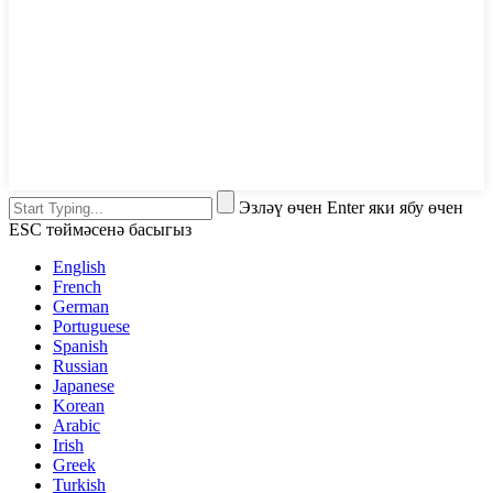
Эзләү өчен Enter яки ябу өчен
ESC төймәсенә басыгыз
English
French
German
Portuguese
Spanish
Russian
Japanese
Korean
Arabic
Irish
Greek
Turkish