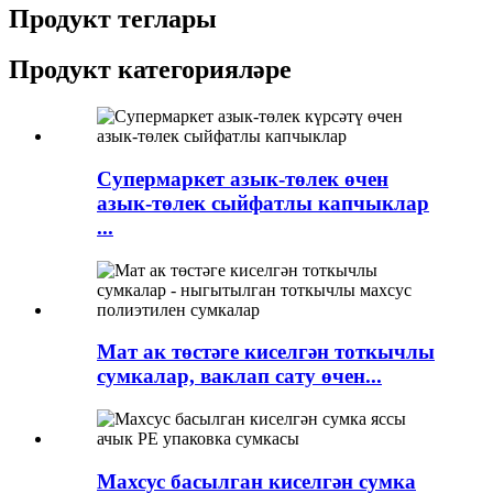
Продукт теглары
Продукт категорияләре
Супермаркет азык-төлек өчен
азык-төлек сыйфатлы капчыклар
...
Мат ак төстәге киселгән тоткычлы
сумкалар, ваклап сату өчен...
Махсус басылган киселгән сумка