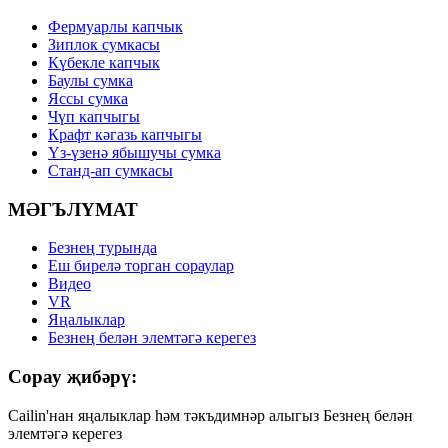
Фермуарлы капчык
Зиплок сумкасы
Күбекле капчык
Баулы сумка
Яссы сумка
Чүп капчыгы
Крафт кәгазь капчыгы
Үз-үзенә ябышучы сумка
Станд-ап сумкасы
МӘГЪЛҮМАТ
Безнең турында
Еш бирелә торган сораулар
Видео
VR
Яңалыклар
Безнең белән элемтәгә керегез
Сорау җибәрү:
Cailin'нан яңалыклар һәм тәкъдимнәр алыгыз Безнең белән
элемтәгә керегез