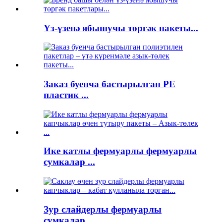
Үз-үзенә ябышучы төргәк пакеты...
Заказ буенча бастырылган PE
пластик ...
Ике катлы фермуарлы фермуарлы
сумкалар ...
Зур слайдерлы фермуарлы
сумкалар...