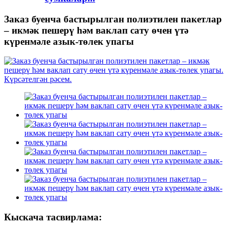
Заказ буенча бастырылган полиэтилен пакетлар
– икмәк пешерү һәм ваклап сату өчен үтә
күренмәле азык-төлек упагы
Кыскача тасвирлама: