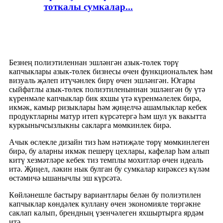
тоткалы сумкалар...
ПЭ азык-төлек төрү пакетлары
Безнең полиэтиленнан эшләнгән азык-төлек төрү
капчыклары азык-төлек бизнесы өчен функциональлек һәм
визуаль җәлеп итүчәнлек бирү өчен эшләнгән. Югары
сыйфатлы азык-төлек полиэтиленыннан эшләнгән бу үтә
күренмәле капчыклар бик яхшы үтә күренмәлелек бирә,
икмәк, камыр ризыклары һәм җиңелчә ашамлыклар кебек
продуктларны матур итеп күрсәтергә һәм шул ук вакытта
куркынычсызлыкны сакларга мөмкинлек бирә.
Ачык өслекле дизайн тиз һәм нәтиҗәле төрү мөмкинлеген
бирә, бу аларны икмәк пешерү цехлары, кафелар һәм алып
китү хезмәтләре кебек тиз темплы мохитләр өчен идеаль
итә. Җиңел, ләкин нык булган бу сумкалар кирәксез күләм
өстәмичә ышанычлы эш күрсәтә.
Көйләнешле бастыру вариантлары белән бу полиэтилен
капчыклар көндәлек куллану өчен экономияле төргәкне
саклап калып, брендның үзенчәлеген яхшыртырга ярдәм
итә.