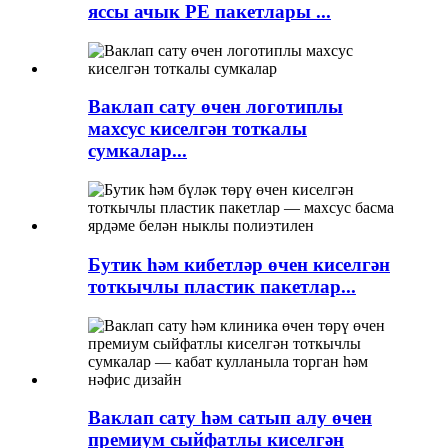
яссы ачык PE пакетлары ...
Ваклап сату өчен логотиплы
махсус киселгән тоткалы
сумкалар...
Бутик һәм кибетләр өчен киселгән
тоткычлы пластик пакетлар...
Ваклап сату һәм сатып алу өчен
премиум сыйфатлы киселгән