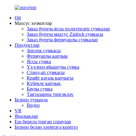
Өй
Махсус хезмәтләр
Заказ буенча яссы полиэтилен сумкалар
Заказ буенча махсус Ziplock сумкасы
Заказ буенча фермуарлы сумкалар
Продуктлар
Зиплок сумкасы
Фермуарлы капчык
Яссы сумка
Үз-үзенә ябышучы сумка
Станд-ап сумкасы
Крафт кәгазь капчыгы
Күбекле капчык
Баулы сумка
Такталарны төргәкләү
Безнең турында
Видео
VR
Яңалыклар
Еш бирелә торган сораулар
Безнең белән элемтәгә керегез