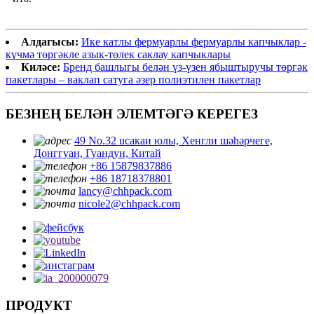
Алдагысы:
Ике катлы фермуарлы фермуарлы капчыклар -
күчмә төргәкле азык-төлек саклау капчыклары
Киләсе:
Бренд башлыгы белән үз-үзен ябыштыручы төргәк
пакетлары – ваклап сатуга әзер полиэтилен пакетлар
БЕЗНЕҢ БЕЛӘН ЭЛЕМТӘГӘ КЕРЕГЕЗ
49 No.32 ucaкаи юлы, Хенгли шәһәрчеге,
Донггуан, Гуандун, Китай
+86 15879837886
+86 18718378801
lancy@chhpack.com
nicole2@chhpack.com
ПРОДУКТ