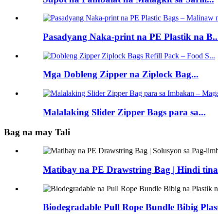
Pasadyang Naka-print na PE Plastik na B..
Mga Dobleng Zipper na Ziplock Bag...
Malalaking Slider Zipper Bags para sa...
Bag na may Tali
Matibay na PE Drawstring Bag | Hindi tinat
Biodegradable Pull Rope Bundle Bibig Plast