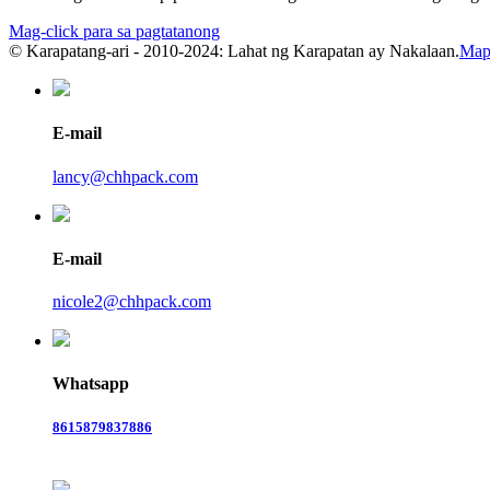
Mag-click para sa pagtatanong
© Karapatang-ari - 2010-2024: Lahat ng Karapatan ay Nakalaan.
Mapa
E-mail
lancy@chhpack.com
E-mail
nicole2@chhpack.com
Whatsapp
8615879837886