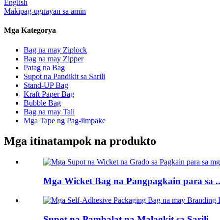
English
Makipag-ugnayan sa amin
Mga Kategorya
Bag na may Ziplock
Bag na may Zipper
Patag na Bag
Supot na Pandikit sa Sarili
Stand-UP Bag
Kraft Paper Bag
Bubble Bag
Bag na may Tali
Mga Tape ng Pag-iimpake
Mga itinatampok na produkto
Mga Wicket Bag na Pangpagkain para sa ..
Supot na Pambalat na Malagkit sa Sarili...