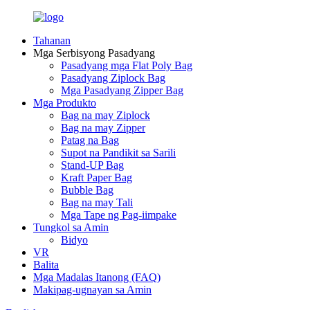
Tahanan
Mga Serbisyong Pasadyang
Pasadyang mga Flat Poly Bag
Pasadyang Ziplock Bag
Mga Pasadyang Zipper Bag
Mga Produkto
Bag na may Ziplock
Bag na may Zipper
Patag na Bag
Supot na Pandikit sa Sarili
Stand-UP Bag
Kraft Paper Bag
Bubble Bag
Bag na may Tali
Mga Tape ng Pag-iimpake
Tungkol sa Amin
Bidyo
VR
Balita
Mga Madalas Itanong (FAQ)
Makipag-ugnayan sa Amin