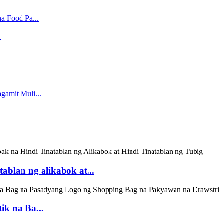
.
ablan ng alikabok at...
ik na Ba...