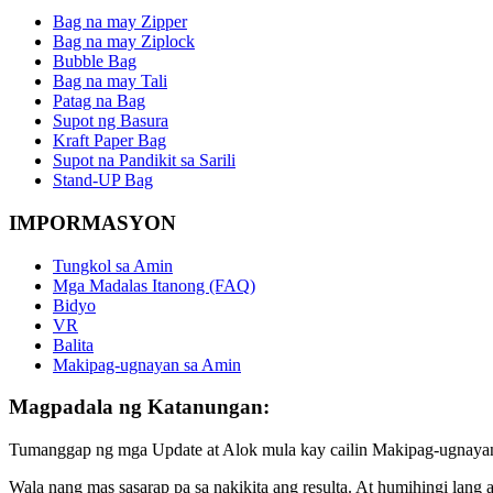
Bag na may Zipper
Bag na may Ziplock
Bubble Bag
Bag na may Tali
Patag na Bag
Supot ng Basura
Kraft Paper Bag
Supot na Pandikit sa Sarili
Stand-UP Bag
IMPORMASYON
Tungkol sa Amin
Mga Madalas Itanong (FAQ)
Bidyo
VR
Balita
Makipag-ugnayan sa Amin
Magpadala ng Katanungan:
Tumanggap ng mga Update at Alok mula kay cailin Makipag-ugnaya
Wala nang mas sasarap pa sa nakikita ang resulta. At humihingi lan