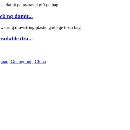
ck ng damit...
adable dra...
gguan, Guangdong, China