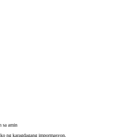
n sa amin
g ako ng karagdagang impormasyon.