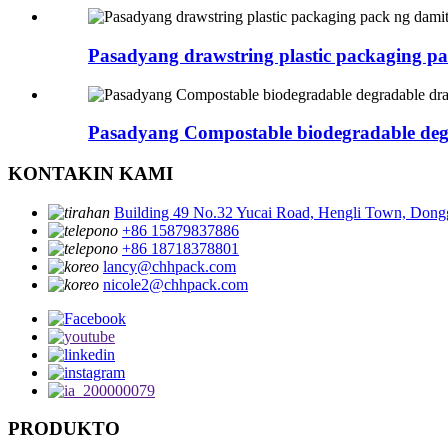
Pasadyang drawstring plastic packaging pa
Pasadyang Compostable biodegradable degr
KONTAKIN KAMI
Building 49 No.32 Yucai Road, Hengli Town, Don
+86 15879837886
+86 18718378801
lancy@chhpack.com
nicole2@chhpack.com
PRODUKTO