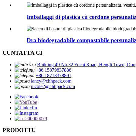
Imballaggi di plastica cù cordone persunalizat
Dra biodegradabile compostabile persunaliza
CUNTATTA CI
Building 49 No.32 Yucai Road, Hengli Town, Do
+86 15879837886
+86 18718378801
lancy@chhpack.com
nicole2@chhpack.com
PRODOTTU