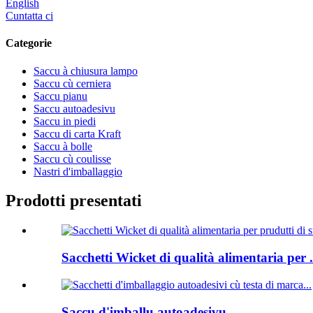
English
Cuntatta ci
Categorie
Saccu à chiusura lampo
Saccu cù cerniera
Saccu pianu
Saccu autoadesivu
Saccu in piedi
Saccu di carta Kraft
Saccu à bolle
Saccu cù coulisse
Nastri d'imballaggio
Prodotti presentati
Sacchetti Wicket di qualità alimentaria per .
Saccu d'imballu autoadesivu...