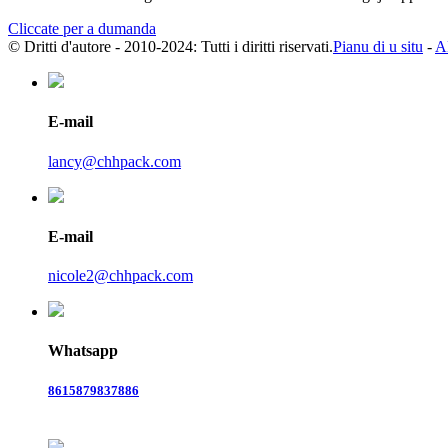
Cliccate per a dumanda
© Dritti d'autore - 2010-2024: Tutti i diritti riservati.
Pianu di u situ
-
A
E-mail
lancy@chhpack.com
E-mail
nicole2@chhpack.com
Whatsapp
8615879837886