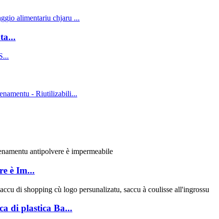
a...
e è Im...
a di plastica Ba...