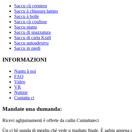
Saccu cù cerniera
Saccu à chiusura lampo
Saccu à bolle
Saccu cù coulisse
Saccu pianu
Saccu di spazzatura
Saccu di carta Kraft
Saccu autoadesivu
Saccu in piedi
INFORMAZIONI
Nantu à noi
FAQ
Video
VR
Nutizie
Cuntatta ci
Mandate una dumanda:
Ricevi aghjurnamenti è offerte da cailin Cuntattateci
Ùn ci hè nunda di megliu chè vede u risultatu finale. È aghju appena