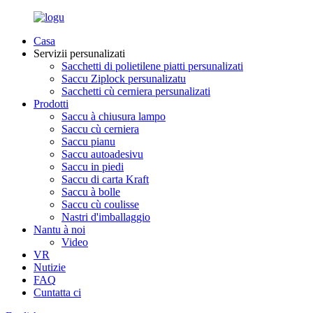
Casa
Servizii persunalizati
Sacchetti di polietilene piatti persunalizati
Saccu Ziplock persunalizatu
Sacchetti cù cerniera persunalizati
Prodotti
Saccu à chiusura lampo
Saccu cù cerniera
Saccu pianu
Saccu autoadesivu
Saccu in piedi
Saccu di carta Kraft
Saccu à bolle
Saccu cù coulisse
Nastri d'imballaggio
Nantu à noi
Video
VR
Nutizie
FAQ
Cuntatta ci