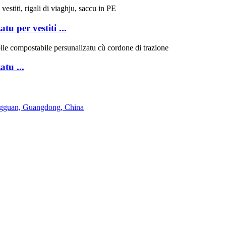
u per vestiti ...
tu ...
ngguan, Guangdong, China