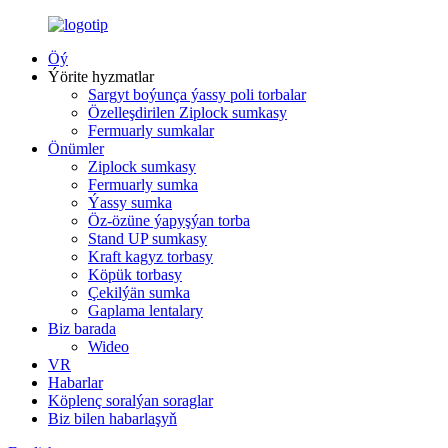
Öý
Ýörite hyzmatlar
Sargyt boýunça ýassy poli torbalar
Özelleşdirilen Ziplock sumkasy
Fermuarly sumkalar
Önümler
Ziplock sumkasy
Fermuarly sumka
Ýassy sumka
Öz-özüne ýapyşýan torba
Stand UP sumkasy
Kraft kagyz torbasy
Köpük torbasy
Çekilýän sumka
Gaplama lentalary
Biz barada
Wideo
VR
Habarlar
Köplenç soralýan soraglar
Biz bilen habarlaşyň