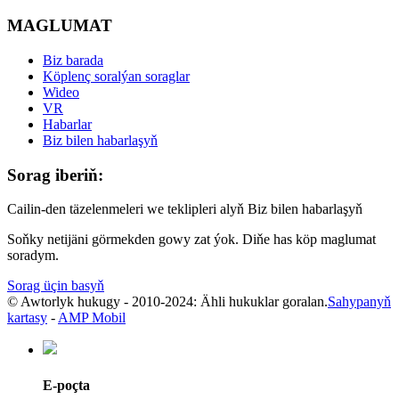
MAGLUMAT
Biz barada
Köplenç soralýan soraglar
Wideo
VR
Habarlar
Biz bilen habarlaşyň
Sorag iberiň:
Cailin-den täzelenmeleri we teklipleri alyň Biz bilen habarlaşyň
Soňky netijäni görmekden gowy zat ýok. Diňe has köp maglumat
soradym.
Sorag üçin basyň
© Awtorlyk hukugy - 2010-2024: Ähli hukuklar goralan.
Sahypanyň
kartasy
-
AMP Mobil
E-poçta