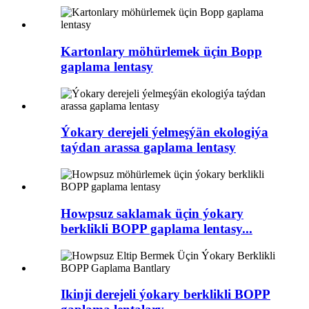
Kartonlary möhürlemek üçin Bopp
gaplama lentasy
Ýokary derejeli ýelmeşýän ekologiýa
taýdan arassa gaplama lentasy
Howpsuz saklamak üçin ýokary
berklikli BOPP gaplama lentasy...
Ikinji derejeli ýokary berklikli BOPP