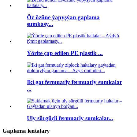
Öz-özüne ýapyşýan gaplama
sumkasy...
Ýörite çap edilen PE plastik ...
Iki gat fermuarly fermuarly sumkalar
...
Uly sürgüçli fermuarly sumkalar...
Gaplama lentalary