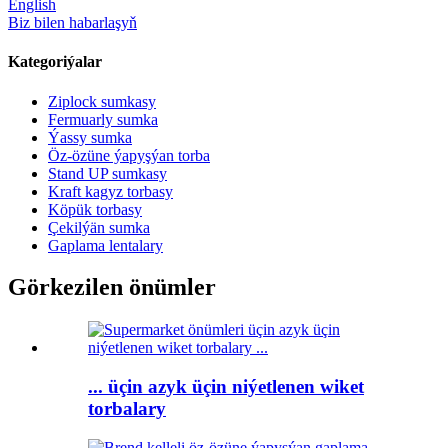
English
Biz bilen habarlaşyň
Kategoriýalar
Ziplock sumkasy
Fermuarly sumka
Ýassy sumka
Öz-özüne ýapyşýan torba
Stand UP sumkasy
Kraft kagyz torbasy
Köpük torbasy
Çekilýän sumka
Gaplama lentalary
Görkezilen önümler
... üçin azyk üçin niýetlenen wiket
torbalary