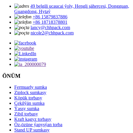
49 belgili ucaucai ýoly, Hengli şäherçesi, Dongguan,
Guangdong, Hytaý
+86 15879837886
+86 18718378801
lancy@chhpack.com
nicole2@chhpack.com
ÖNÜM
Fermuarly sumka
Ziplock sumkasy
Köpük torbasy
Çekilýän sumka
Ýassy sumka
Zibil torbasy
Kraft kagyz torbasy
Öz-özüne ýapyşýan torba
Stand UP sumkasy