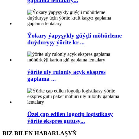
gaplama lentalary...
Ýokary ýapyşykly güýçli möhürleme
duýduryşy ýörite kr ...
ýörite uly rulonly açyk ekspres
gaplama ...
Özel çap edilen logotip logistikasy
ýörite ekspres gutusy...
BIZ BILEN HABARLAŞYŇ