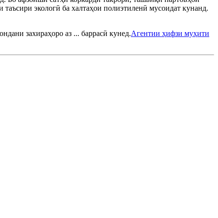
и таъсири экологӣ ба халтаҳои полиэтиленӣ мусоидат кунанд.
дани захираҳоро аз ... баррасӣ кунед.
Агентии ҳифзи муҳити