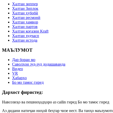
Халтаи зиппер
Халтаи Зиплок
Халтаи ҳубобӣ
Халтаи ресмонӣ
Халтаи ҳамвор
Халтаи партов
Халтаи коғазии Kraft
Халтаи худчасп
Халтаи истода
МАЪЛУМОТ
Дар бораи мо
Саволҳои зуд-зуд додашаванда
Видео
VR
Хабарҳо
Бо мо тамос гиред
Дархост фиристед:
Навсозиҳо ва пешниҳодҳоро аз cailin гиред Бо мо тамос гиред
Аз дидани натиҷаи ниҳоӣ беҳтар чизе нест. Ва танҳо маълумот