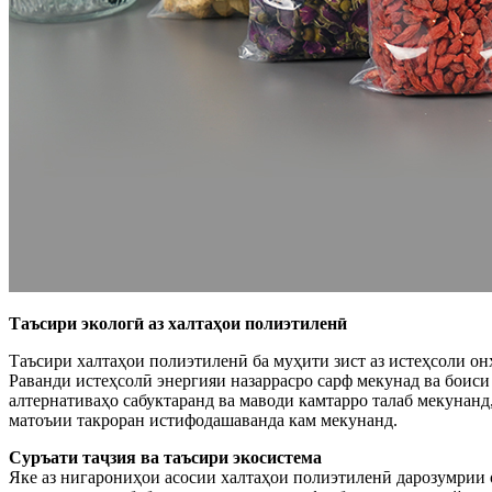
Таъсири экологӣ аз халтаҳои полиэтиленӣ
Таъсири халтаҳои полиэтиленӣ ба муҳити зист аз истеҳсоли он
Раванди истеҳсолӣ энергияи назаррасро сарф мекунад ва боиси
алтернативаҳо сабуктаранд ва маводи камтарро талаб мекунанд
матоъии такроран истифодашаванда кам мекунанд.
Суръати таҷзия ва таъсири экосистема
Яке аз нигарониҳои асосии халтаҳои полиэтиленӣ дарозумрии о