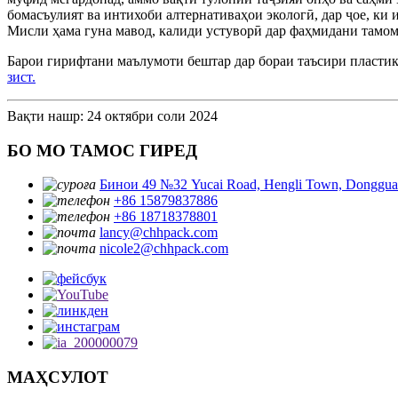
бомасъулият ва интихоби алтернативаҳои экологӣ, дар ҷое, ки
Мисли ҳама гуна мавод, калиди устуворӣ дар фаҳмидани тамоми
Барои гирифтани маълумоти бештар дар бораи таъсири пластикҳо
зист.
Вақти нашр: 24 октябри соли 2024
БО МО ТАМОС ГИРЕД
Бинои 49 №32 Yucai Road, Hengli Town, Donggua
+86 15879837886
+86 18718378801
lancy@chhpack.com
nicole2@chhpack.com
МАҲСУЛОТ