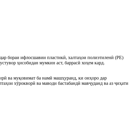
 дар бораи ифлосшавии пластикӣ, халтаҳои полиэтиленӣ (PE)
 устувор ҳисобидан мумкин аст, баррасӣ хоҳем кард.
дирӣ ва муқовимат ба намӣ машҳуранд, ки онҳоро дар
лтаҳои хӯрокворӣ ва маводи бастабандӣ мавҷуданд ва аз ҷиҳати