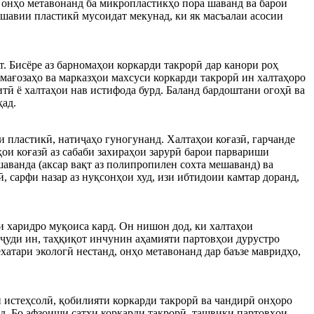
, онҳо метавонанд ба микропластикҳо пора шаванд ва барои
сшавии пластикӣ мусоидат мекунад, ки як масъалаи асосии
. Бисёре аз барномаҳои коркарди такрорӣ дар канори роҳ
мағозаҳо ва марказҳои махсуси коркарди такрорӣ ин халтаҳоро
итӣ ё халтаҳои нав истифода бурд. Баланд бардоштани огоҳӣ ва
ҳад.
 пластикӣ, натиҷаҳо гуногунанд. Халтаҳои коғазӣ, гарчанде
ои коғазӣ аз сабаби захираҳои зарурӣ барои парвариши
шаванда (аксар вақт аз полипропилен сохта мешаванд) ва
 сарфи назар аз нуқсонҳои худ, изи ибтидоии камтар доранд,
и харидро муқоиса кард. Он нишон дод, ки халтаҳои
уҷуди ин, таҳқиқот инчунин аҳамияти партовҳои дурустро
атари экологӣ нестанд, онҳо метавонанд дар баъзе мавридҳо,
 истеҳсолӣ, қобилияти коркарди такрорӣ ва чандирӣ онҳоро
д. Бо афзоиши сатҳи коркарди такрорӣ, ташвиқи партовҳои