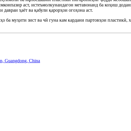
 имконпазир аст, истеъмолкунандагон метавонанд ба коҳиш додан
 давраи ҳаёт ва қабули қарорҳои огоҳона аст.
 ба муҳити зист ва чӣ гуна кам кардани партовҳои пластикӣ, хон
n, Guangdong, China