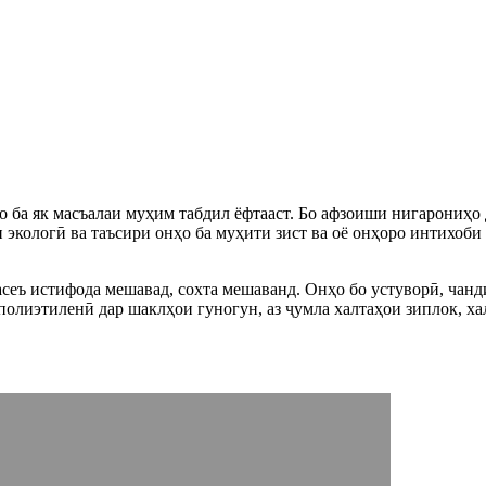
о ба як масъалаи муҳим табдил ёфтааст. Бо афзоиши нигарониҳо
 экологӣ ва таъсири онҳо ба муҳити зист ва оё онҳоро интихоби
асеъ истифода мешавад, сохта мешаванд. Онҳо бо устуворӣ, чан
полиэтиленӣ дар шаклҳои гуногун, аз ҷумла халтаҳои зиплок, ха