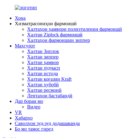
Хона
Хизматрасониҳои фармоишӣ
Халтаҳои ҳамвори полиэтилении фармоишӣ
Халтаи Ziplock фармоишӣ
Халтаҳои фармоишии зиппер
Маҳсулот
Халтаи Зиплок
Халтаи зиппер
Халтаи ҳамвор
Халтаи худчасп
Халтаи истода
Халтаи коғазии Kraft
Халтаи ҳубобӣ
Халтаи ресмонӣ
Лентаҳои бастабандӣ
Дар бораи мо
Видео
VR
Хабарҳо
Саволҳои зуд-зуд додашаванда
Бо мо тамос гиред