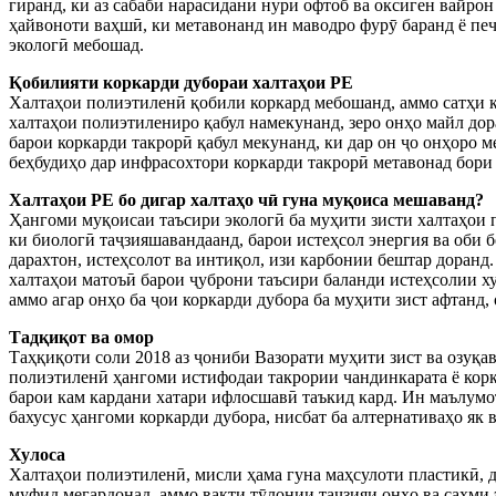
гиранд, ки аз сабаби нарасидани нури офтоб ва оксиген вайро
ҳайвоноти ваҳшӣ, ки метавонанд ин маводро фурӯ баранд ё пе
экологӣ мебошад.
Қобилияти коркарди дубораи халтаҳои PE
Халтаҳои полиэтиленӣ қобили коркард мебошанд, аммо сатҳи ко
халтаҳои полиэтилениро қабул намекунанд, зеро онҳо майл дор
барои коркарди такрорӣ қабул мекунанд, ки дар он ҷо онҳоро 
беҳбудиҳо дар инфрасохтори коркарди такрорӣ метавонад бори 
Халтаҳои PE бо дигар халтаҳо чӣ гуна муқоиса мешаванд?
Ҳангоми муқоисаи таъсири экологӣ ба муҳити зисти халтаҳои п
ки биологӣ таҷзияшавандаанд, барои истеҳсол энергия ва оби 
дарахтон, истеҳсолот ва интиқол, изи карбонии бештар доранд
халтаҳои матоъӣ барои ҷуброни таъсири баланди истеҳсолии ху
аммо агар онҳо ба ҷои коркарди дубора ба муҳити зист афтанд, 
Тадқиқот ва омор
Таҳқиқоти соли 2018 аз ҷониби Вазорати муҳити зист ва озуқа
полиэтиленӣ ҳангоми истифодаи такрории чандинкарата ё корк
барои кам кардани хатари ифлосшавӣ таъкид кард. Ин маълумот
бахусус ҳангоми коркарди дубора, нисбат ба алтернативаҳо як 
Хулоса
Халтаҳои полиэтиленӣ, мисли ҳама гуна маҳсулоти пластикӣ, 
муфид мегардонад, аммо вақти тӯлонии таҷзияи онҳо ва саҳм