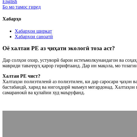
English
Бо мо тамос гиред
Хабарҳо
Хабарҳои ширкат
Хабарҳои саноатӣ
Оё халтаи PE аз ҷиҳати экологӣ тоза аст?
Дар солҳои охир, устуворӣ барои истеъмолкунандагон ва соҳаҳ
мавриди таваҷҷуҳ қарор гирифтаанд. Дар ин мақола, мо тозагии
Халтаи PE чист?
Халтаҳои полиэтиленӣ аз полиэтилен, ки дар саросари ҷаҳон в
бастабандӣ, харид ва нигоҳдорӣ маъмул мегардонад. Халтаҳои 
самаранокӣ ва қулайии худ маъруфанд.