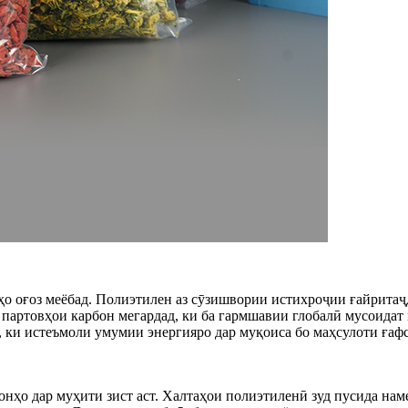
ҳо оғоз меёбад. Полиэтилен аз сӯзишвории истихроҷии ғайритаҷд
 партовҳои карбон мегардад, ки ба гармшавии глобалӣ мусоидат 
, ки истеъмоли умумии энергияро дар муқоиса бо маҳсулоти ғафс
нҳо дар муҳити зист аст. Халтаҳои полиэтиленӣ зуд пусида наме