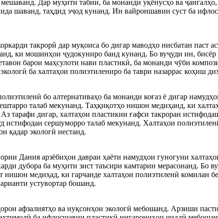
н мешаванд. Дар муҳити табиӣ, ба монанди уқёнусҳо ва ҷангалҳо
чида шаванд, таҳдид эҷод кунанд. Ин вайроншавии суст ба ифло
ркарди такрорӣ дар муқоиса бо дигар маводҳо нисбатан паст аст
анд, ки мошинҳои ҷудокуниро банд кунанд. Бо вуҷуди ин, бисёр 
метавон барои маҳсулоти нави пластикӣ, ба монанди чӯби композ
экологӣ ба халтаҳои полиэтилениро ба таври назаррас коҳиш ди
олиэтиленӣ бо алтернативаҳо ба монанди коғаз ё дигар намудҳои
бештарро талаб мекунанд. Таҳқиқотҳо нишон медиҳанд, ки халтаҳ
. Аз тарафи дигар, халтаҳои пластикии ғафси такроран истифода
д истифодаи сершуморро талаб мекунанд. Халтаҳои полиэтиленӣ,
он қадар экологӣ нестанд.
вории Дания арзёбиҳои давраи ҳаёти намудҳои гуногуни халтаҳо
арди дубора ба муҳити зист таъсири камтарин мерасонанд. Бо в
 нишон медиҳад, ки гарчанде халтаҳои полиэтиленӣ комилан бех
варианти устувортар бошанд.
дорои афзалиятҳо ва нуқсонҳои экологӣ мебошанд. Арзиши пасти
и эҳтимолӣ ба ифлосшавии пластикӣ нигарониҳои ҷиддӣ мебошан