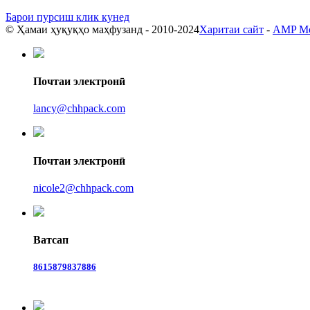
Барои пурсиш клик кунед
© Ҳамаи ҳуқуқҳо маҳфузанд - 2010-2024
Харитаи сайт
-
AMP Mo
Почтаи электронӣ
lancy@chhpack.com
Почтаи электронӣ
nicole2@chhpack.com
Ватсап
8615879837886