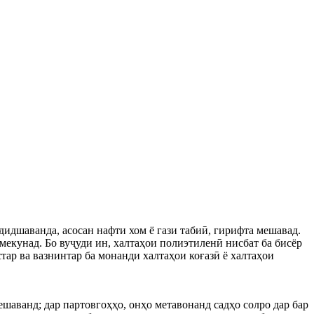
идшаванда, асосан нафти хом ё гази табиӣ, гирифта мешавад.
мекунад. Бо вуҷуди ин, халтаҳои полиэтиленӣ нисбат ба бисёр
тар ва вазнинтар ба монанди халтаҳои коғазӣ ё халтаҳои
шаванд; дар партовгоҳҳо, онҳо метавонанд садҳо солро дар бар