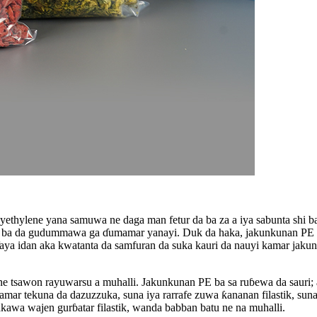
yethylene yana samuwa ne daga man fetur da ba za a iya sabunta shi b
 ba da gudummawa ga ɗumamar yanayi. Duk da haka, jakunkunan PE sun
 idan aka kwatanta da samfuran da suka kauri da nauyi kamar jakunk
sawon rayuwarsu a muhalli. Jakunkunan PE ba sa ruɓewa da sauri; a c
 kamar tekuna da dazuzzuka, suna iya rarrafe zuwa ƙananan filastik, su
kawa wajen gurɓatar filastik, wanda babban batu ne na muhalli.