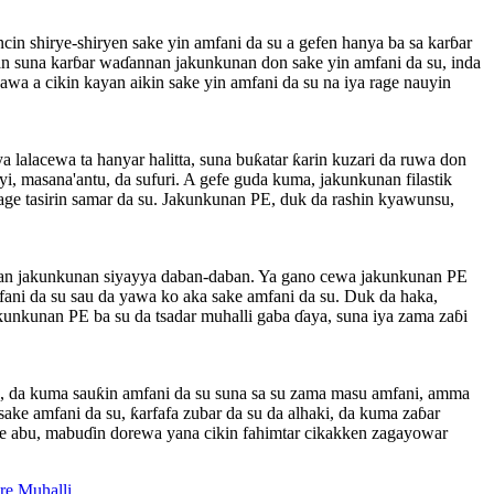
in shirye-shiryen sake yin amfani da su a gefen hanya ba sa karɓar
n suna karɓar waɗannan jakunkunan don sake yin amfani da su, inda
wa a cikin kayan aikin sake yin amfani da su na iya rage nauyin
 lalacewa ta hanyar halitta, suna buƙatar ƙarin kuzari da ruwa don
, masana'antu, da sufuri. A gefe guda kuma, jakunkunan filastik
age tasirin samar da su. Jakunkunan PE, duk da rashin kyawunsu,
ikan jakunkunan siyayya daban-daban. Ya gano cewa jakunkunan PE
mfani da su sau da yawa ko aka sake amfani da su. Duk da haka,
nkunan PE ba su da tsadar muhalli gaba ɗaya, suna iya zama zaɓi
su, da kuma sauƙin amfani da su suna sa su zama masu amfani, amma
e amfani da su, ƙarfafa zubar da su da alhaki, da kuma zaɓar
ne abu, mabuɗin dorewa yana cikin fahimtar cikakken zagayowar
e Muhalli.