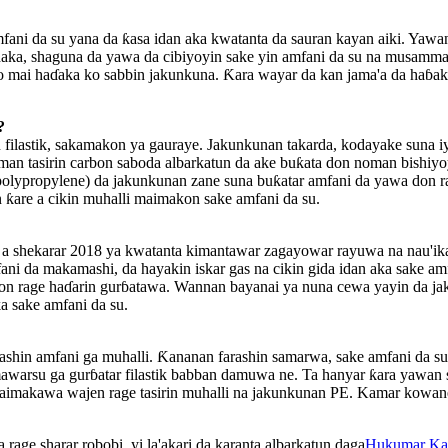
ni da su yana da ƙasa idan aka kwatanta da sauran kayan aiki. Yawanc
aka, shaguna da yawa da cibiyoyin sake yin amfani da su na musamma
ko mai haɗaka ko sabbin jakunkuna. Ƙara wayar da kan jama'a da haɓaka
?
filastik, sakamakon ya gauraye. Jakunkunan takarda, kodayake suna iya
n tasirin carbon saboda albarkatun da ake buƙata don noman bishiyoyi
 polypropylene) da jakunkunan zane suna buƙatar amfani da yawa don r
n ƙare a cikin muhalli maimakon sake amfani da su.
ar a shekarar 2018 ya kwatanta kimantawar zagayowar rayuwa na nau'
fani da makamashi, da hayakin iskar gas na cikin gida idan aka sake a
 rage haɗarin gurɓatawa. Wannan bayanai ya nuna cewa yayin da jaku
 sake amfani da su.
 rashin amfani ga muhalli. Ƙananan farashin samarwa, sake amfani da 
su ga gurɓatar filastik babban damuwa ne. Ta hanyar ƙara yawan sak
a taimakawa wajen rage tasirin muhalli na jakunkunan PE. Kamar kowa
rage sharar robobi, yi la'akari da karanta albarkatun daga
Hukumar Kar