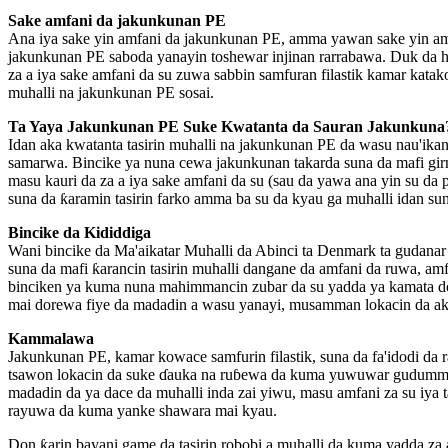
Sake amfani da jakunkunan PE
Ana iya sake yin amfani da jakunkunan PE, amma yawan sake yin amfa
jakunkunan PE saboda yanayin toshewar injinan rarrabawa. Duk da h
za a iya sake amfani da su zuwa sabbin samfuran filastik kamar kata
muhalli na jakunkunan PE sosai.
Ta Yaya Jakunkunan PE Suke Kwatanta da Sauran Jakunkuna
Idan aka kwatanta tasirin muhalli na jakunkunan PE da wasu nau'ikan 
samarwa. Bincike ya nuna cewa jakunkunan takarda suna da mafi girma
masu kauri da za a iya sake amfani da su (sau da yawa ana yin su da
suna da ƙaramin tasirin farko amma ba su da kyau ga muhalli idan su
Bincike da Kididdiga
Wani bincike da Ma'aikatar Muhalli da Abinci ta Denmark ta gudan
suna da mafi ƙarancin tasirin muhalli dangane da amfani da ruwa, am
binciken ya kuma nuna mahimmancin zubar da su yadda ya kamata don
mai dorewa fiye da madadin a wasu yanayi, musamman lokacin da aka
Kammalawa
Jakunkunan PE, kamar kowace samfurin filastik, suna da fa'idodi da
tsawon lokacin da suke ɗauka na ruɓewa da kuma yuwuwar gudummawar
madadin da ya dace da muhalli inda zai yiwu, masu amfani za su iy
rayuwa da kuma yanke shawara mai kyau.
Don ƙarin bayani game da tasirin robobi a muhalli da kuma yadda za a 