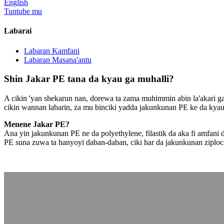
English
Tuntube mu
Labarai
Labaran Kamfani
Labaran Masana'antu
Shin Jakar PE tana da kyau ga muhalli?
A cikin 'yan shekarun nan, dorewa ta zama muhimmin abin la'akari g
cikin wannan labarin, za mu binciki yadda jakunkunan PE ke da kyau 
Menene Jakar PE?
Ana yin jakunkunan PE ne da polyethylene, filastik da aka fi amfani 
PE suna zuwa ta hanyoyi daban-daban, ciki har da jakunkunan ziplock