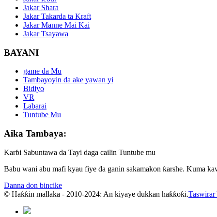
Jakar Shara
Jakar Takarda ta Kraft
Jakar Manne Mai Kai
Jakar Tsayawa
BAYANI
game da Mu
Tambayoyin da ake yawan yi
Bidiyo
VR
Labarai
Tuntube Mu
Aika Tambaya:
Karɓi Sabuntawa da Tayi daga cailin Tuntube mu
Babu wani abu mafi kyau fiye da ganin sakamakon ƙarshe. Kuma kaw
Danna don bincike
© Haƙƙin mallaka - 2010-2024: An kiyaye dukkan haƙƙoƙi.
Taswirar