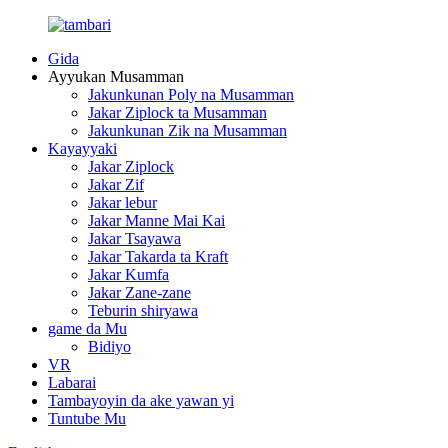
Gida
Ayyukan Musamman
Jakunkunan Poly na Musamman
Jakar Ziplock ta Musamman
Jakunkunan Zik na Musamman
Kayayyaki
Jakar Ziplock
Jakar Zif
Jakar lebur
Jakar Manne Mai Kai
Jakar Tsayawa
Jakar Takarda ta Kraft
Jakar Kumfa
Jakar Zane-zane
Teburin shiryawa
game da Mu
Bidiyo
VR
Labarai
Tambayoyin da ake yawan yi
Tuntube Mu