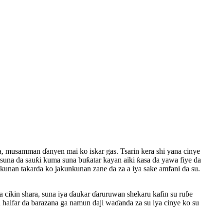
a, musamman ɗanyen mai ko iskar gas. Tsarin kera shi yana cinye
a da sauƙi kuma suna buƙatar kayan aiki ƙasa da yawa fiye da
unan takarda ko jakunkunan zane da za a iya sake amfani da su.
ikin shara, suna iya ɗaukar ɗaruruwan shekaru kafin su ruɓe
na haifar da barazana ga namun daji waɗanda za su iya cinye ko su