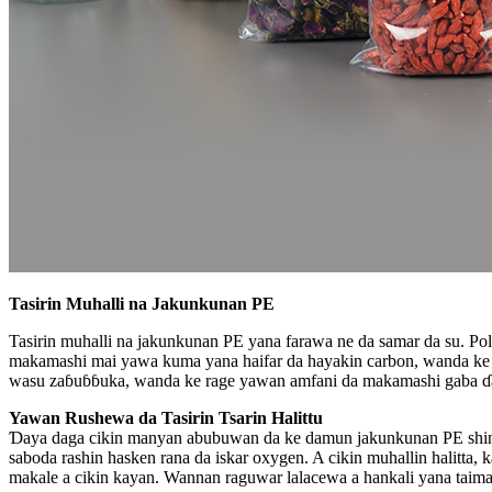
Tasirin Muhalli na Jakunkunan PE
Tasirin muhalli na jakunkunan PE yana farawa ne da samar da su. Pol
makamashi mai yawa kuma yana haifar da hayakin carbon, wanda ke
wasu zaɓuɓɓuka, wanda ke rage yawan amfani da makamashi gaba ɗaya
Yawan Rushewa da Tasirin Tsarin Halittu
Ɗaya daga cikin manyan abubuwan da ke damun jakunkunan PE shine t
saboda rashin hasken rana da iskar oxygen. A cikin muhallin halitta,
makale a cikin kayan. Wannan raguwar lalacewa a hankali yana taima