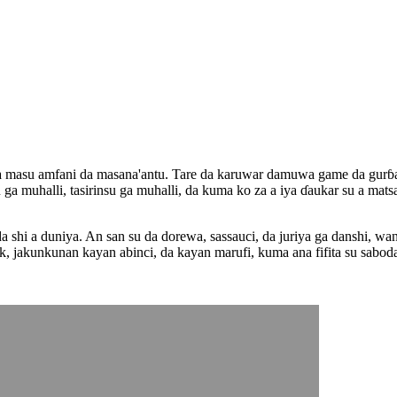
a masu amfani da masana'antu. Tare da karuwar damuwa game da gurɓata
ga muhalli, tasirinsu ga muhalli, da kuma ko za a iya ɗaukar su a mats
da shi a duniya. An san su da dorewa, sassauci, da juriya ga danshi, wa
, jakunkunan kayan abinci, da kayan marufi, kuma ana fifita su sabod