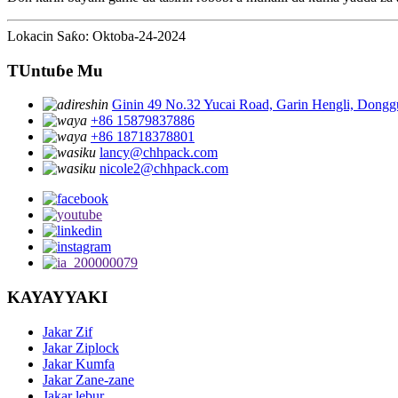
Lokacin Saƙo: Oktoba-24-2024
TUntuɓe Mu
Ginin 49 No.32 Yucai Road, Garin Hengli, Dong
+86 15879837886
+86 18718378801
lancy@chhpack.com
nicole2@chhpack.com
KAYAYYAKI
Jakar Zif
Jakar Ziplock
Jakar Kumfa
Jakar Zane-zane
Jakar lebur