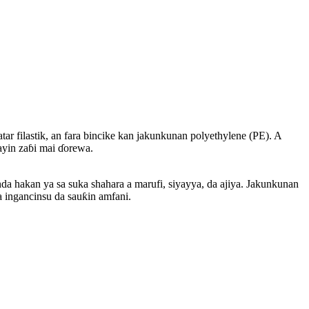
r filastik, an fara bincike kan jakunkunan polyethylene (PE). A
ayin zaɓi mai ɗorewa.
nda hakan ya sa suka shahara a marufi, siyayya, da ajiya. Jakunkunan
a ingancinsu da sauƙin amfani.