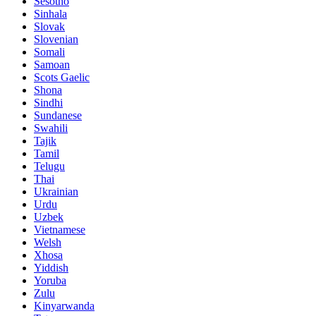
Sesotho
Sinhala
Slovak
Slovenian
Somali
Samoan
Scots Gaelic
Shona
Sindhi
Sundanese
Swahili
Tajik
Tamil
Telugu
Thai
Ukrainian
Urdu
Uzbek
Vietnamese
Welsh
Xhosa
Yiddish
Yoruba
Zulu
Kinyarwanda