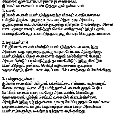
அவற்றை முறையாகப் பாதுகாத்து வைக்கவும்.
ஜிப்லாக் பைகளைப் பயன்படுத்துவதன் நன்மைகள்
1. வசதி
ஜிப்லாக் பைகள் பயன்படுத்துவதற்கு மிகவும் வசதியானவை.
எளிதில் திறக்க மற்றும் மூடக்கூடிய அதன் மூடி அமைப்பு,
குழந்தைகள் கூட பயன்படுத்துவதற்கு ஏற்றதாக அமைகிறது. அவை
எடை குறைவாகவும், எடுத்துச் செல்ல எளிதாகவும் இருப்பதால்,
பயணத்தின்போது பயன்படுத்துவதற்கு மிகவும் பொருத்தமானவை.
2. மறுபயன்பாடு
PE ஜிப்லாக் பைகள் மீண்டும் பயன்படுத்தக்கூடியவை, இது
அவற்றை ஒரு சுற்றுச்சூழலுக்கு உகந்த தேர்வாக ஆக்குகிறது.
பயன்படுத்திய பிறகு பைகளைக் கழுவி உலர்த்தினால் போதும்,
அவை மீண்டும் பயன்படுத்தத் தயாராகிவிடும். இந்த மீண்டும்
பயன்படுத்தும் தன்மை, நெகிழி கழிவுகளைக் குறைக்க
உதவுவதோடு, நீண்ட கால அடிப்படையில் பணத்தையும் சேமிக்கிறது.
3. பன்முகத்தன்மை
ஜிப்லாக் பைகளின் பன்முகப் பயன்பாட்டை எவ்வளவு கூறினாலும்
மிகையாகாது. அவை சிறிய சிற்றுண்டிப் பைகள் முதல் பெரிய
சேமிப்புப் பைகள் வரை பல்வேறு அளவுகளில், வெவ்வேறு
தேவைகளைப் பூர்த்தி செய்யும் வகையில் கிடைக்கின்றன.
அவற்றின் இந்த ஏற்புத்தன்மை, உணவு சேமிப்பு முதல் பொருட்களை
ஒழுங்கமைத்தல் மற்றும் பாதுகாத்தல் வரை பரந்த அளவிலான
பயன்பாடுகளுக்கு அவற்றை ஏற்றதாக ஆக்குகிறது.