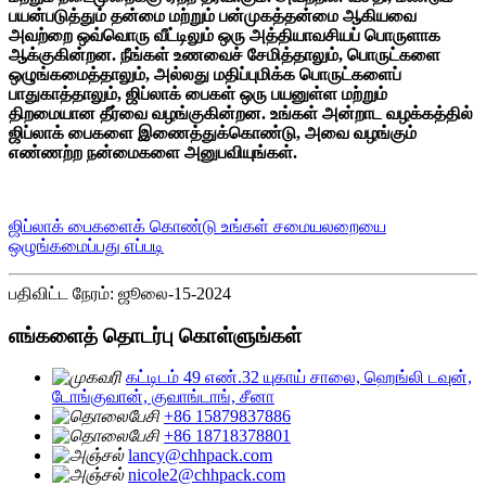
பயன்படுத்தும் தன்மை மற்றும் பன்முகத்தன்மை ஆகியவை
அவற்றை ஒவ்வொரு வீட்டிலும் ஒரு அத்தியாவசியப் பொருளாக
ஆக்குகின்றன. நீங்கள் உணவைச் சேமித்தாலும், பொருட்களை
ஒழுங்கமைத்தாலும், அல்லது மதிப்புமிக்க பொருட்களைப்
பாதுகாத்தாலும், ஜிப்லாக் பைகள் ஒரு பயனுள்ள மற்றும்
திறமையான தீர்வை வழங்குகின்றன. உங்கள் அன்றாட வழக்கத்தில்
ஜிப்லாக் பைகளை இணைத்துக்கொண்டு, அவை வழங்கும்
எண்ணற்ற நன்மைகளை அனுபவியுங்கள்.
ஜிப்லாக் பைகளைக் கொண்டு உங்கள் சமையலறையை
ஒழுங்கமைப்பது எப்படி
பதிவிட்ட நேரம்: ஜூலை-15-2024
எங்களைத் தொடர்பு கொள்ளுங்கள்
கட்டிடம் 49 எண்.32 யுகாய் சாலை, ஹெங்லி டவுன்,
டோங்குவான், குவாங்டாங், சீனா
+86 15879837886
+86 18718378801
lancy@chhpack.com
nicole2@chhpack.com