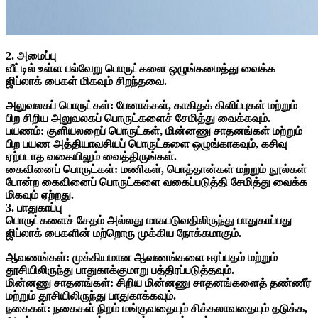
2. அமைப்பு
வீட்டில் உள்ள பல்வேறு பொருட்களை ஒழுங்கமைத்து வைக்க
ஜிப்லாக் பைகள் மிகவும் சிறந்தவை.
அலுவலகப் பொருட்கள்: பேனாக்கள், காகிதக் கிளிப்புகள் மற்றும்
பிற சிறிய அலுவலகப் பொருட்களைச் சேமித்து வைக்கவும்.
பயணம்: குளியலறைப் பொருட்கள், மின்னணு சாதனங்கள் மற்றும்
பிற பயண அத்தியாவசியப் பொருட்களை ஒழுங்காகவும், கசிவு
ஏற்படாத வகையிலும் வைத்திருங்கள்.
கைவினைப் பொருட்கள்: மணிகள், பொத்தான்கள் மற்றும் நூல்கள்
போன்ற கைவினைப் பொருட்களை வகைப்படுத்தி சேமித்து வைக்க
மிகவும் ஏற்றது.
3. பாதுகாப்பு
பொருட்களைச் சேதம் அல்லது மாசுபடுவதிலிருந்து பாதுகாப்பது
ஜிப்லாக் பைகளின் மற்றொரு முக்கிய நோக்கமாகும்.
ஆவணங்கள்: முக்கியமான ஆவணங்களை ஈரப்பதம் மற்றும்
தூசியிலிருந்து பாதுகாக்குமாறு பத்திரப்படுத்தவும்.
மின்னணு சாதனங்கள்: சிறிய மின்னணு சாதனங்களைத் தண்ணீர்
மற்றும் தூசியிலிருந்து பாதுகாக்கவும்.
நகைகள்: நகைகள் நிறம் மங்குவதையும் சிக்கலாவதையும் தடுக்க,