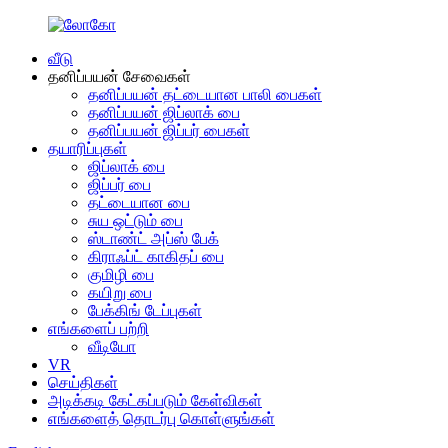
வீடு
தனிப்பயன் சேவைகள்
தனிப்பயன் தட்டையான பாலி பைகள்
தனிப்பயன் ஜிப்லாக் பை
தனிப்பயன் ஜிப்பர் பைகள்
தயாரிப்புகள்
ஜிப்லாக் பை
ஜிப்பர் பை
தட்டையான பை
சுய ஒட்டும் பை
ஸ்டாண்ட் அப்ஸ் பேக்
கிராஃப்ட் காகிதப் பை
குமிழி பை
கயிறு பை
பேக்கிங் டேப்புகள்
எங்களைப் பற்றி
வீடியோ
VR
செய்திகள்
அடிக்கடி கேட்கப்படும் கேள்விகள்
எங்களைத் தொடர்பு கொள்ளுங்கள்