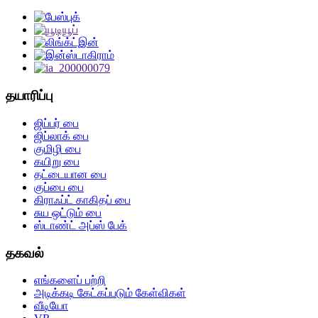
தயாரிப்பு
ஜிப்பர் பை
ஜிப்லாக் பை
குமிழி பை
கயிறு பை
தட்டையான பை
குப்பை பை
கிராஃப்ட் காகிதப் பை
சுய ஒட்டும் பை
ஸ்டாண்ட் அப்ஸ் பேக்
தகவல்
எங்களைப் பற்றி
அடிக்கடி கேட்கப்படும் கேள்விகள்
வீடியோ