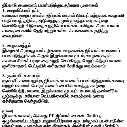
ஜிப்லாக் பைகளைப் பயன்படுத்துவதற்கான முறைகள்
1. உறைவிப்பான்-நட்பு
உணவை உறைய வைக்க ஜிப்லாக் பைகள் மிகவும் ஏற்றவை. உறைபனி
பாதிப்பைத் தடுக்க, மூடுவதற்கு முன் முடிந்தவரை காற்றை
வெளியேற்றி விடுவதை உறுதிசெய்யுங்கள். எளிதாக அடையாளம்
காண, பைகளில் தேதி மற்றும் உள்ளடக்கங்களைக் குறித்து
வையுங்கள்.
2. ஊறவைத்தல்
இறைச்சி அல்லது காய்கறிகளை ஊறவைக்க ஜிப்லாக் பைகளைப்
பயன்படுத்துங்கள். அதன் இறுக்கமான மூடல், ஊறவைக்கும்
கலவை சீராகப் பரவுவதை உறுதி செய்கிறது, மேலும் அந்தப் பையை
குளிர்சாதனப் பெட்டியில் எளிதாகச் சேமித்து வைக்கலாம்.
3. சூஸ் வீட் சமையல்
சூஸ் வீட் சமையலுக்கு ஜிப்லாக் பைகளைப் பயன்படுத்தலாம். உணவு
மற்றும் மசாலாப் பொருட்களைப் பையில் வைத்து, காற்றை
வெளியேற்றி, பையை இறுக்கமாக மூடவும். பையைத் தண்ணீரில்
மூழ்கடித்து, சரியான வெப்பநிலையில் சமைத்தால் உணவு
கச்சிதமாக வெந்துவிடும்.
முடிவு
ஜிப்லாக் பைகள், அல்லது PE ஜிப்லாக் பைகள், சேமிப்பு,
ஒழுங்கமைப்பு மற்றும் பாதுகாப்பிற்கான ஒரு பன்முகப் பயன்பாடுள்ள
மற்றும் நடைமுறைக்கு ஏற்ற தீர்வாகும். அவற்றின் வசதி, மீண்டும்