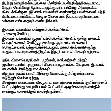
நீடித்து உழைக்கக்கூடியவை, மீண்டும் பயன்படுத்தக்கூடியவை,
மேலும் வெவ்வேறு தேவைகளுக்கு ஏற்ப பல்வேறு அளவுகளில்
கிடைக்கின்றன. ஜிப்லாக் பைகளின் எண்ணற்ற பயன்களைப் பற்றி
விரிவாகப் பார்ப்போம், மேலும் அவை ஏன் இவ்வளவு பிரபலமாக
உள்ளன என்பதையும் கண்டறிவோம்.
ஜிப்லாக் பைகளின் பன்முகப் பயன்பாடுகள்
1. உணவு சேமிப்பு
ஜிப்லாக் பைகளின் முதன்மைப் பயன்பாடுகளில் ஒன்று உணவுப்
பொருட்களைச் சேமித்து வைப்பதாகும். உங்கள் உணவுப்
பொருட்களைப் புத்துணர்ச்சியுடனும், மாசுபடுதல்களிலிருந்து
பாதுகாப்பாகவும் வைத்திருக்க இந்தப் பைகள் மிகவும் ஏற்றவை.
புதிய விளைபொருட்கள்: பழங்கள், காய்கறிகள் மற்றும்
மூலிகைகளின் புத்துணர்ச்சியைப் பாதுகாக்க, அவற்றை ஜிப்லாக்
பைகளில் சேமித்து வைக்கவும்.
சிற்றுண்டிகள்: பள்ளி அல்லது வேலைக்கு சிற்றுண்டிகளை
எடுத்துச் செல்ல ஏற்றது.
மீதமுள்ள உணவுகள்: மீதமுள்ள உணவுகளை உங்கள் குளிர்சாதனப்
பெட்டி அல்லது உறைவிப்பான் பெட்டியில் ஒழுங்காகவும் எளிதில்
எடுக்கும் வகையிலும் வைத்திருங்கள்.