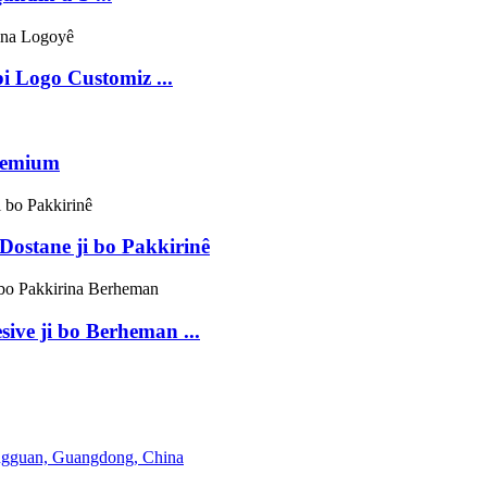
i Logo Customiz ...
Premium
ostane ji bo Pakkirinê
ive ji bo Berheman ...
ngguan, Guangdong, China