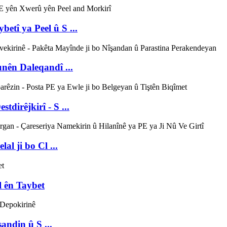
etî ya Peel û S ...
nên Daleqandî ...
tdirêjkirî - S ...
al ji bo Cl ...
l ên Taybet
andin û S ...