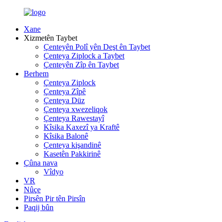
Xane
Xizmetên Taybet
Çenteyên Polî yên Deşt ên Taybet
Çenteya Ziplock a Taybet
Çenteyên Zîp ên Taybet
Berhem
Çenteya Ziplock
Çenteya Zîpê
Çenteya Düz
Çenteya xwezeliqok
Çenteya Rawestayî
Kîsika Kaxezî ya Kraftê
Kîsika Balonê
Çenteya kişandinê
Kasetên Pakkirinê
Çûna nava
Vîdyo
VR
Nûçe
Pirsên Pir tên Pirsîn
Paqij bûn