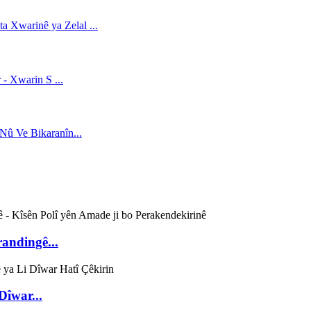
andingê...
Dîwar...