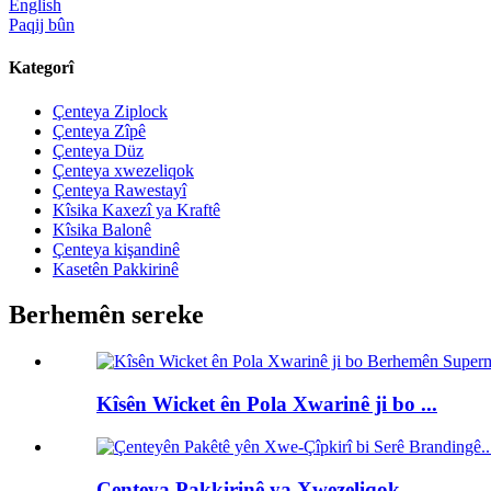
English
Paqij bûn
Kategorî
Çenteya Ziplock
Çenteya Zîpê
Çenteya Düz
Çenteya xwezeliqok
Çenteya Rawestayî
Kîsika Kaxezî ya Kraftê
Kîsika Balonê
Çenteya kişandinê
Kasetên Pakkirinê
Berhemên sereke
Kîsên Wicket ên Pola Xwarinê ji bo ...
Çenteya Pakkirinê ya Xwezeliqok...