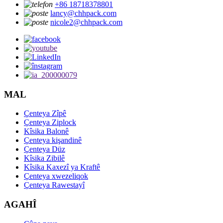
+86 18718378801
lancy@chhpack.com
nicole2@chhpack.com
MAL
Çenteya Zîpê
Çenteya Ziplock
Kîsika Balonê
Çenteya kişandinê
Çenteya Düz
Kîsika Zibilê
Kîsika Kaxezî ya Kraftê
Çenteya xwezeliqok
Çenteya Rawestayî
AGAHÎ