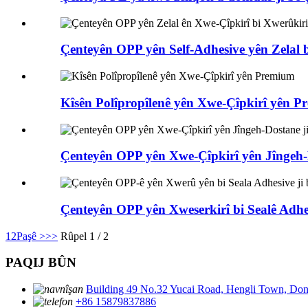
Çenteyên OPP yên Self-Adhesive yên Zelal b
Kîsên Polîpropîlenê yên Xwe-Çîpkirî yên 
Çenteyên OPP yên Xwe-Çîpkirî yên Jîngeh-D
Çenteyên OPP yên Xweserkirî bi Sealê Adhes
1
2
Paşê >
>>
Rûpel 1 / 2
PAQIJ BÛN
Building 49 No.32 Yucai Road, Hengli Town, Do
+86 15879837886