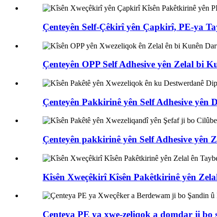
Çenteyên Self-Çêkirî yên Çapkirî, PE-ya Tayb
Çenteyên OPP Self Adhesive yên Zelal bi Ku
Çenteyên Pakkirinê yên Self Adhesive yên Des
Çenteyên pakkirinê yên Self Adhesive yên Zel
Kîsên Xweçêkirî Kîsên Pakêtkirinê yên Zela
Çenteya PE ya xwe-zeliqok a domdar ji bo ş