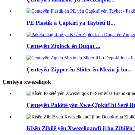
PE Plastîk a Çapkirî ya Taybetî B...
Çenteyên Ziplock ên Duqat ...
Çenteyên Zipper ên Slider ên Mezin ji bo...
Çenteya xwezeliqok
Çenteyên Pakêtê yên Xwe-Çîpkirî bi Serê Br
Kîsên Zibilê yên Xwezeliqandî ji bo Zibilên 