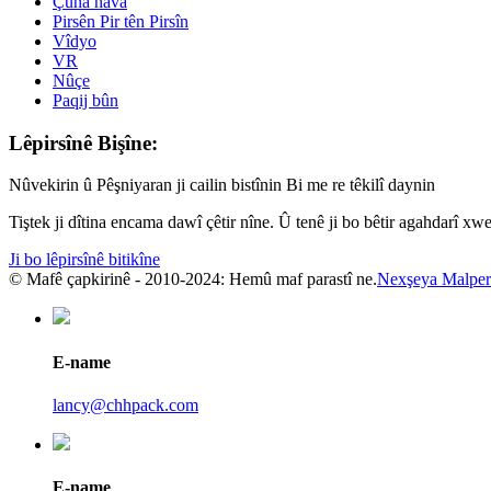
Çûna nava
Pirsên Pir tên Pirsîn
Vîdyo
VR
Nûçe
Paqij bûn
Lêpirsînê Bişîne:
Nûvekirin û Pêşniyaran ji cailin bistînin Bi me re têkilî daynin
Tiştek ji dîtina encama dawî çêtir nîne. Û tenê ji bo bêtir agahdarî xwe
Ji bo lêpirsînê bitikîne
© Mafê çapkirinê - 2010-2024: Hemû maf parastî ne.
Nexşeya Malper
E-name
lancy@chhpack.com
E-name