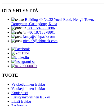
OTA YHTEYTTÄ
Building 49 No.32 Yucai Road, Hengli Town,
Dongguan, Guangdong, Kiina
+86 15879837886
+86 18718378801
lancy@chhpack.com
nicole2@chhpack.com
TUOTE
Vetoketjullinen laukku
Vetoketjullinen laukku
Kuplapussi
Kiristysnyörillinen laukku
Litteä laukku
Roskapussi