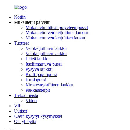
Kotiin
Mukautetut palvelut
Mukautetut litteät polyeteenipussit
Mukautettu vetoketjullinen laukku
Mukautetut vetoketjulliset laukut
Tuotteet
Vetoketjullinen laukku
Vetoketjullinen laukku
Litteä laukku
Itseliimautuva pussi
Pysyvä laukku
Kraft-paperipussi
Kuplapussi
Kiristysnyörillinen laukku
Pakkausteipit
Tietoa meistä
Video
VR
Uutiset
Usein kysytyt kysymykset
Ota yhteyttä