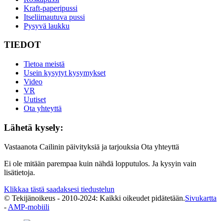
Kraft-paperipussi
Itseliimautuva pussi
Pysyvä laukku
TIEDOT
Tietoa meistä
Usein kysytyt kysymykset
Video
VR
Uutiset
Ota yhteyttä
Lähetä kysely:
Vastaanota Cailinin päivityksiä ja tarjouksia Ota yhteyttä
Ei ole mitään parempaa kuin nähdä lopputulos. Ja kysyin vain
lisätietoja.
Klikkaa tästä saadaksesi tiedustelun
© Tekijänoikeus - 2010-2024: Kaikki oikeudet pidätetään.
Sivukartta
-
AMP-mobiili