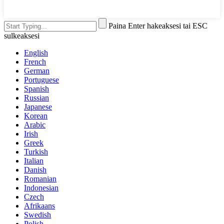
Paina Enter hakeaksesi tai ESC
sulkeaksesi
English
French
German
Portuguese
Spanish
Russian
Japanese
Korean
Arabic
Irish
Greek
Turkish
Italian
Danish
Romanian
Indonesian
Czech
Afrikaans
Swedish
Polish